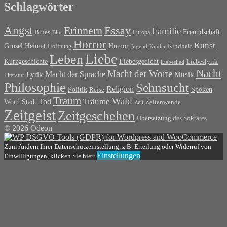
Schlagwörter
Angst
Erinnern
Essay
Familie
Blues
Freundschaft
Europa
Blut
Horror
Kunst
Grusel
Heimat
Humor
Kindheit
Hoffnung
Jugend
Kinder
Liebe
Leben
Liebesgedicht
Kurzgeschichte
Liebeslyrik
Liebeslied
Nacht
Macht der Worte
Macht der Sprache
Musik
Lyrik
Literatur
Philosophie
Sehnsucht
Religion
Politik
Spoken
Reise
Traum
Wald
Tod
Träume
Word
Stadt
Zeit
Zeitenwende
Zeitgeist
Zeitgeschehen
Übersetzung des Sokrates
© 2026 Odeon
Zum Ändern Ihrer Datenschutzeinstellung, z.B. Erteilung oder Widerruf von
Einstellungen
Einwilligungen, klicken Sie hier: