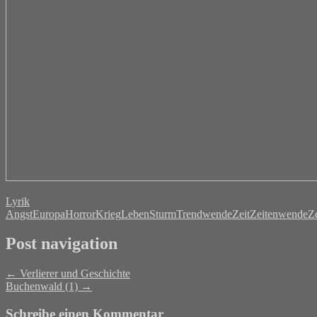
Lyrik
Angst
Europa
Horror
Krieg
Leben
Sturm
Trendwende
Zeit
Zeitenwende
Ze
Post navigation
←
Verlierer und Geschichte
Buchenwald (1)
→
Schreibe einen Kommentar