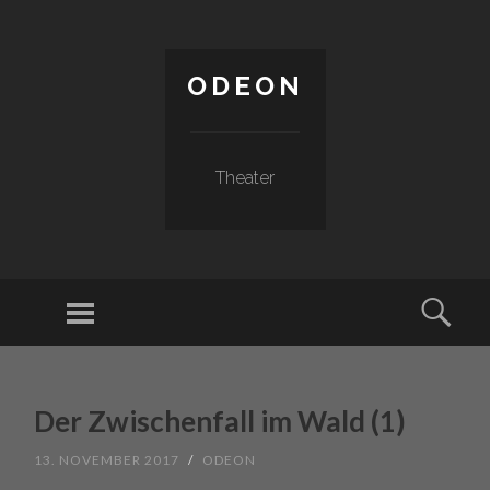
ODEON
Theater
Menu
Sear
SKIP TO CONTENT
Der Zwischenfall im Wald (1)
13. NOVEMBER 2017
/
ODEON