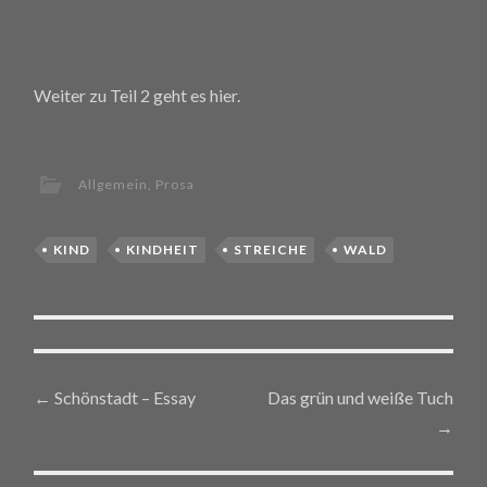
Weiter zu Teil 2 geht es hier.
Allgemein
,
Prosa
KIND
KINDHEIT
STREICHE
WALD
←
Schönstadt – Essay
Das grün und weiße Tuch
Post navigation
→