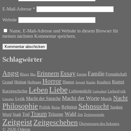
E-Mail-Adresse
*
Website
Name, E-Mail-Adresse und Website in diesem Browser für
meinen nächsten Kommentar speichern.
Schlagwörter
Angst
Erinnern
Essay
Familie
Blues
Freundschaft
Europa
Blut
Horror
Kunst
Grusel
Heimat
Humor
Kindheit
Hoffnung
Jugend
Kinder
Liebe
Leben
Liebesgedicht
Kurzgeschichte
Liebeslyrik
Liebeslied
Nacht
Macht der Worte
Macht der Sprache
Musik
Lyrik
Literatur
Philosophie
Sehnsucht
Religion
Politik
Spoken
Reise
Traum
Wald
Tod
Träume
Word
Stadt
Zeit
Zeitenwende
Zeitgeist
Zeitgeschehen
Übersetzung des Sokrates
© 2026 Odeon