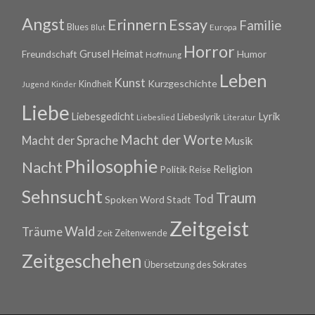
Angst
Erinnern
Essay
Familie
Blues
Europa
Blut
Horror
Grusel
Heimat
Freundschaft
Humor
Hoffnung
Leben
Kunst
Kurzgeschichte
Kindheit
Jugend
Kinder
Liebe
Lyrik
Liebesgedicht
Liebeslyrik
Liebeslied
Literatur
Macht der Worte
Macht der Sprache
Musik
Philosophie
Nacht
Religion
Politik
Reise
Sehnsucht
Traum
Tod
Spoken Word
Stadt
Zeitgeist
Wald
Träume
Zeitenwende
Zeit
Zeitgeschehen
Übersetzung des Sokrates