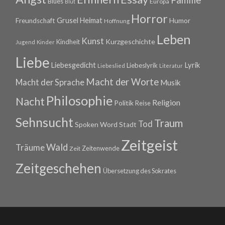
Familie
Blues
Europa
Blut
Horror
Grusel
Heimat
Freundschaft
Humor
Hoffnung
Leben
Kunst
Kurzgeschichte
Kindheit
Jugend
Kinder
Liebe
Lyrik
Liebesgedicht
Liebeslyrik
Liebeslied
Literatur
Macht der Worte
Macht der Sprache
Musik
Philosophie
Nacht
Religion
Politik
Reise
Sehnsucht
Traum
Tod
Spoken Word
Stadt
Zeitgeist
Wald
Träume
Zeitenwende
Zeit
Zeitgeschehen
Übersetzung des Sokrates