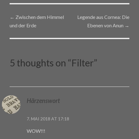
←
Zwischen dem Himmel
Legende aus Cornea: Die
Post navigation
und der Erde
Ebenen von Anun
→
5 thoughts on “
Filter
”
Härzenswort
7. MAI 2018 AT 17:18
WOW!!!