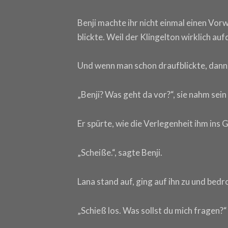
Benji machte ihr nicht einmal einen Vor
blickte. Weil der Klingelton wirklich au
Und wenn man schon draufblickte, dann 
„Benji? Was geht da vor?“, sie nahm sei
Er spürte, wie die Verlegenheit ihm ins 
„Scheiße.“, sagte Benji.
Lana stand auf, ging auf ihn zu und bedr
„Schieß los. Was sollst du mich fragen?“