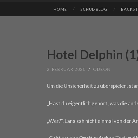
HOME
SCHUL-BLOG
BACKS
SKIP TO CONTENT
Hotel Delphin (1
2. FEBRUAR 2020
/
ODEON
Um die Unsicherheit zu überspielen, sta
„Hast du eigentlich gehört, was die an
„Wer?“, Lana sah nicht einmal von der Ar