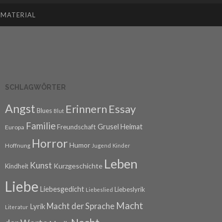
SMATERIAL
SCHLAGWÖRTER
Angst
Erinnern
Essay
Blues
Blut
Familie
Grusel
Heimat
Freundschaft
Europa
Horror
Humor
Hoffnung
Jugend
Kinder
Leben
Kunst
Kurzgeschichte
Kindheit
Liebe
Liebesgedicht
Liebeslyrik
Liebeslied
Macht
Macht der Sprache
Lyrik
Literatur