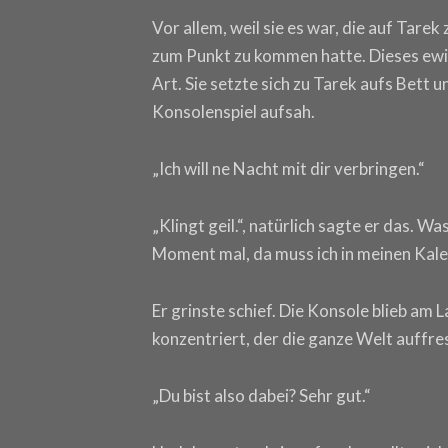
Vor allem, weil sie es war, die auf Tare
zum Punkt zu kommen hatte. Dieses ewig
Art. Sie setzte sich zu Tarek aufs Bett 
Konsolenspiel aufsah.
„Ich will ne Nacht mit dir verbringen.“
„Klingt geil.“, natürlich sagte er das. 
Moment mal, da muss ich in meinen Kale
Er grinste schief. Die Konsole blieb am L
konzentriert, der die ganze Welt auffre
„Du bist also dabei? Sehr gut.“