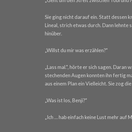
„Geht um den Streit zwischen Tobi und 
Sie ging nicht darauf ein. Statt dessen 
Lineal, strich etwas durch. Dann lehnte s
hinüber.
„Willst du mir was erzählen?“
„Lass mal.“, hörte er sich sagen. Daran 
stechenden Augen konnten ihn fertig ma
aus einem Plan ein Vielleicht. Sie zog d
„Was ist los, Benji?“
„Ich … hab einfach keine Lust mehr auf Ma