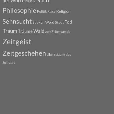
Nacht
der Worte
Musik
Philosophie
Religion
Politik
Reise
Sehnsucht
Tod
Spoken Word
Stadt
Traum
Wald
Träume
Zeitenwende
Zeit
Zeitgeist
Zeitgeschehen
Übersetzung des
Sokrates