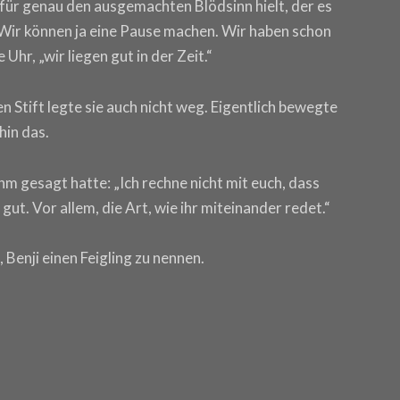
t für genau den ausgemachten Blödsinn hielt, der es
„Wir können ja eine Pause machen. Wir haben schon
 Uhr, „wir liegen gut in der Zeit.“
en Stift legte sie auch nicht weg. Eigentlich bewegte
hin das.
ihm gesagt hatte: „Ich rechne nicht mit euch, dass
 gut. Vor allem, die Art, wie ihr miteinander redet.“
 Benji einen Feigling zu nennen.