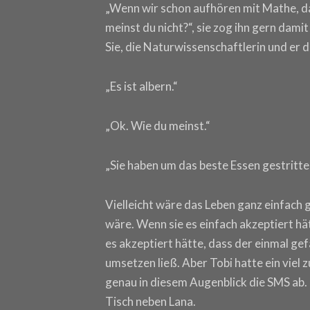
„Wenn wir schon aufhören mit Mathe, d
meinst du nicht?“, sie zog ihn gern dami
Sie, die Naturwissenschaftlerin und er 
„Es ist albern.“
„Ok. Wie du meinst.“
„Sie haben um das beste Essen gestritten
Vielleicht wäre das Leben ganz einfach 
wäre. Wenn sie es einfach akzeptiert hä
es akzeptiert hätte, dass der einmal gef
umsetzen ließ. Aber Tobi hatte ein viel 
genau in diesem Augenblick die SMS ab.
Tisch neben Lana.