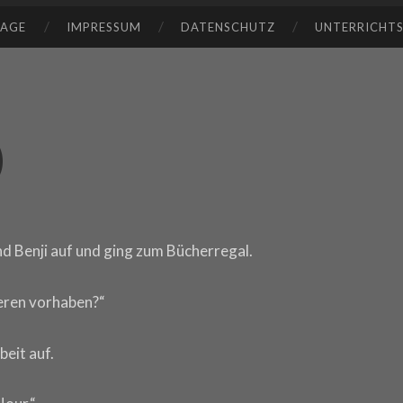
TAGE
IMPRESSUM
DATENSCHUTZ
UNTERRICHT
)
nd Benji auf und ging zum Bücherregal.
deren vorhaben?“
beit auf.