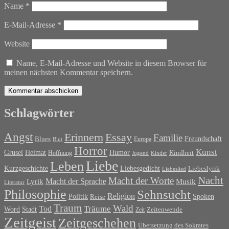
Name
*
E-Mail-Adresse
*
Website
Name, E-Mail-Adresse und Website in diesem Browser für
meinen nächsten Kommentar speichern.
Schlagwörter
Angst
Erinnern
Essay
Familie
Blues
Freundschaft
Europa
Blut
Horror
Kunst
Grusel
Heimat
Humor
Kindheit
Hoffnung
Jugend
Kinder
Liebe
Leben
Liebesgedicht
Kurzgeschichte
Liebeslyrik
Liebeslied
Nacht
Macht der Worte
Macht der Sprache
Musik
Lyrik
Literatur
Philosophie
Sehnsucht
Religion
Politik
Spoken
Reise
Traum
Wald
Tod
Träume
Word
Stadt
Zeit
Zeitenwende
Zeitgeist
Zeitgeschehen
Übersetzung des Sokrates