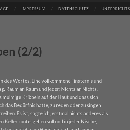
TAGE
IMPRESSUM
DATENSCHUTZ
UNTERRICHT
en (2/2)
nn des Wortes. Eine vollkommene Finsternis und
lag. Raum an Raum und jeder: Nichts an Nichts.
s mulmige Kribbeln auf der Haut und dass sich
h das Bedürfnis hatte, zu reden oder zu singen
eiben. Es ist, sagte ich, erstmal nichts anderes als
en Keller runtergehen soll und in jeder Nische,
ufel vermutet, eine Hand, die sich nach einem