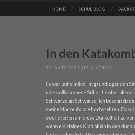
HOME
SCHUL-BLOG
BACKS
SKIP TO CONTENT
In den Katakomb
30. OKTOBER 2017
/
ODEON
Es war unheimlich, im grundlegenden Si
eine vollkommene Stille, die über allem 
Schwärze an Schwärze. Ich beschrieb da
meine Nackenhaare hochstellten. Dass ic
oder pfeifen um diese Dunkelheit zu vertr
wenn ein kleines Kind allein in den dunkl
hinter jedem Schatten, einen kleinen Te