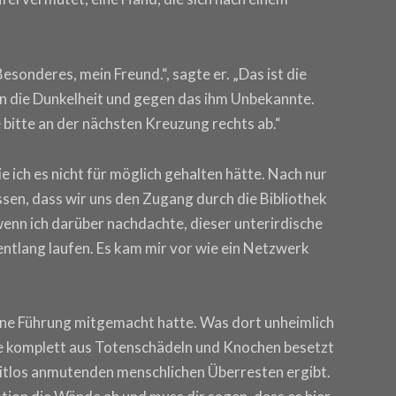
 Besonderes, mein Freund.“, sagte er. „Das ist die
n die Dunkelheit und gegen das ihm Unbekannte.
 bitte an der nächsten Kreuzung rechts ab.“
e ich es nicht für möglich gehalten hätte. Nach nur
sen, dass wir uns den Zugang durch die Bibliothek
wenn ich darüber nachdachte, dieser unterirdische
lang laufen. Es kam mir vor wie ein Netzwerk
eine Führung mitgemacht hatte. Was dort unheimlich
de komplett aus Totenschädeln und Knochen besetzt
zeitlos anmutenden menschlichen Überresten ergibt.