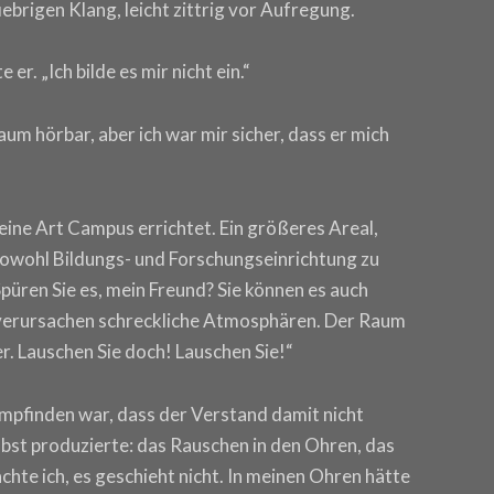
ebrigen Klang, leicht zittrig vor Aufregung.
er. „Ich bilde es mir nicht ein.“
Kaum hörbar, aber ich war mir sicher, dass er mich
eine Art Campus errichtet. Ein größeres Areal,
owohl Bildungs- und Forschungseinrichtung zu
Spüren Sie es, mein Freund? Sie können es auch
e verursachen schreckliche Atmosphären. Der Raum
er. Lauschen Sie doch! Lauschen Sie!“
u empfinden war, dass der Verstand damit nicht
bst produzierte: das Rauschen in den Ohren, das
achte ich, es geschieht nicht. In meinen Ohren hätte