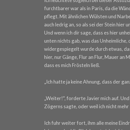
Ich leuchtete sogleich bei dieser Assozi
furchtbarer war als in Paris, da die Wänd
pflegt. Mit ähnlichen Wülsten und Narb
auch ledrig an, so als sei der Stein hier
Und wenn ich dir sage, dass es hier unheim
unten nichts gab, was das Unheimliche, 
widergespiegelt wurde durch etwas, das 
hier, nur Gänge, Flur an Flur, Mauer an
dass es mich Frösteln ließ.
„Ich hatte ja keine Ahnung, dass der gan
„Weiter!“, forderte Javier mich auf. Und
Zögerns sagte, oder weil ich nicht mehr
Ich fuhr weiter fort, ihm alle meine Ei