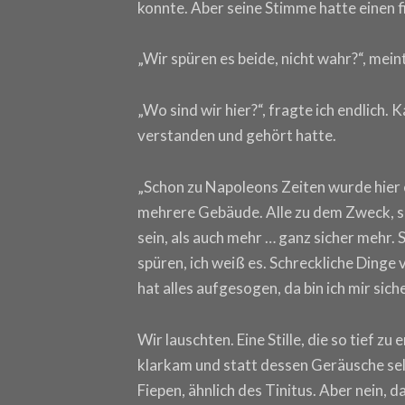
konnte. Aber seine Stimme hatte einen fi
„Wir spüren es beide, nicht wahr?“, meinte 
„Wo sind wir hier?“, fragte ich endlich. 
verstanden und gehört hatte.
„Schon zu Napoleons Zeiten wurde hier 
mehrere Gebäude. Alle zu dem Zweck, s
sein, als auch mehr … ganz sicher mehr. 
spüren, ich weiß es. Schreckliche Ding
hat alles aufgesogen, da bin ich mir sich
Wir lauschten. Eine Stille, die so tief z
klarkam und statt dessen Geräusche sel
Fiepen, ähnlich des Tinitus. Aber nein, d