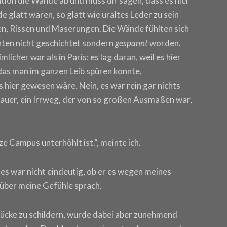
ation die Wände ab und muss dir sagen, dass es hier
e glatt waren, so glatt wie uraltes Leder zu sein
en, Rissen und Maserungen. Die Wände fühlten sich
 unten nicht geschichtet sondern
gespannt
worden.
licher war als in Paris: es lag daran, weil es hier
das man im ganzen Leib spüren konnte,
hier gewesen wäre. Nein, es war rein gar nichts
 Mauer, ein Irrweg, der von so großen Ausmaßen war,
ze Campus unterhöhlt ist.“, meinte ich.
 es war nicht eindeutig, ob er es wegen meines
 über meine Gefühle sprach.
ndrücke zu schildern, wurde dabei aber zunehmend