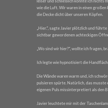
leiser und schließlich konnte ich nicht
wie die Luft. Wir waren in einen große
die Decke dicht über unseren Köpfen.
„Hier.“, sagte Javier plötzlich und führt
sichtbar gewordenen achteckigen Öffn
„Wo sind wir hier?“, wollte ich fragen, b
Ich legte wie hypnotisiert die Handfläc
Die Wände waren warm und, ich schwöre es
pulsieren spürte. Natürlich, das musste e
eigenen Puls missinterpretiert als den 
Javier leuchtete mir mit der Taschenlamp