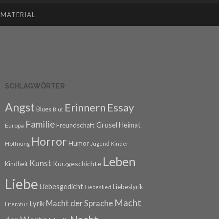
SMATERIAL
SCHLAGWÖRTER
Angst
Erinnern
Essay
Blues
Blut
Familie
Grusel
Heimat
Freundschaft
Europa
Horror
Humor
Hoffnung
Jugend
Kinder
Leben
Kunst
Kurzgeschichte
Kindheit
Liebe
Liebesgedicht
Liebeslyrik
Liebeslied
Macht
Macht der Sprache
Lyrik
Literatur