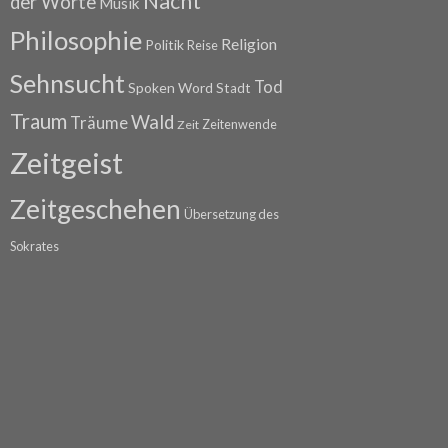
Nacht
der Worte
Musik
Philosophie
Religion
Politik
Reise
Sehnsucht
Tod
Spoken Word
Stadt
Traum
Wald
Träume
Zeitenwende
Zeit
Zeitgeist
Zeitgeschehen
Übersetzung des
Sokrates