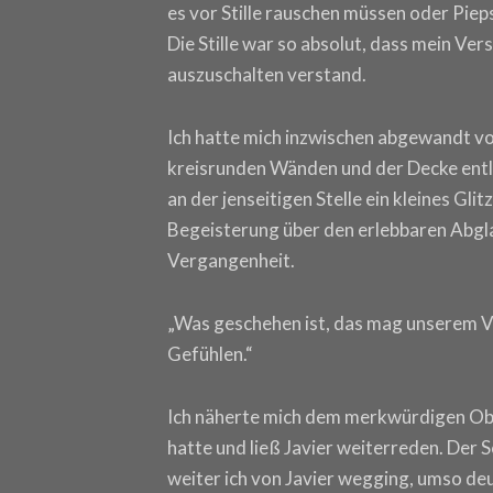
es vor Stille rauschen müssen oder Piep
Die Stille war so absolut, dass mein Ver
auszuschalten verstand.
Ich hatte mich inzwischen abgewandt vo
kreisrunden Wänden und der Decke entl
an der jenseitigen Stelle ein kleines Glit
Begeisterung über den erlebbaren Abgla
Vergangenheit.
„Was geschehen ist, das mag unserem Ve
Gefühlen.“
Ich näherte mich dem merkwürdigen Obj
hatte und ließ Javier weiterreden. Der Sc
weiter ich von Javier wegging, umso deu