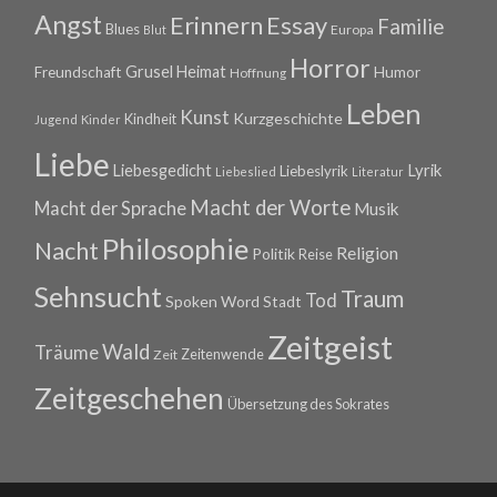
Angst
Erinnern
Essay
Familie
Blues
Europa
Blut
Horror
Grusel
Heimat
Freundschaft
Humor
Hoffnung
Leben
Kunst
Kurzgeschichte
Kindheit
Jugend
Kinder
Liebe
Lyrik
Liebesgedicht
Liebeslyrik
Liebeslied
Literatur
Macht der Worte
Macht der Sprache
Musik
Philosophie
Nacht
Religion
Politik
Reise
Sehnsucht
Traum
Tod
Spoken Word
Stadt
Zeitgeist
Wald
Träume
Zeitenwende
Zeit
Zeitgeschehen
Übersetzung des Sokrates