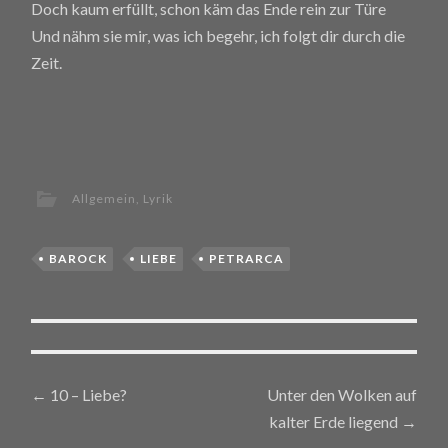
Doch kaum erfüllt, schon käm das Ende rein zur Türe
Und nähm sie mir, was ich begehr, ich folgt dir durch die
Zeit.
Allgemein
,
Lyrik
BAROCK
LIEBE
PETRARCA
←
10 – Liebe?
Unter den Wolken auf
Post navigation
kalter Erde liegend
→