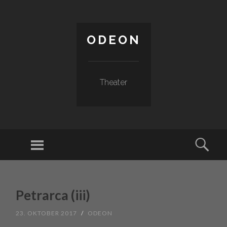
ODEON
Theater
Menu
Sear
SKIP TO CONTENT
Petrarca (iii)
23. OKTOBER 2017
/
ODEON