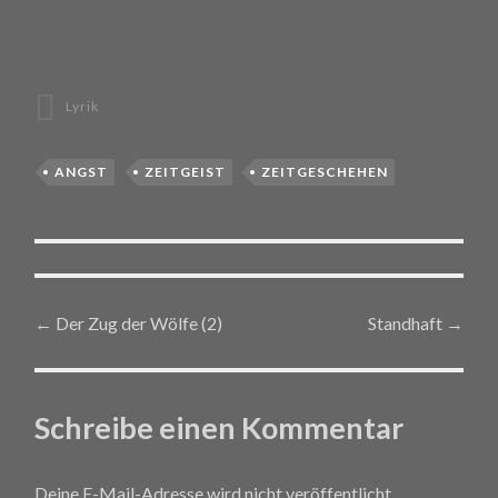
Lyrik
ANGST
ZEITGEIST
ZEITGESCHEHEN
←
Der Zug der Wölfe (2)
Standhaft
→
Post navigation
Schreibe einen Kommentar
Deine E-Mail-Adresse wird nicht veröffentlicht.