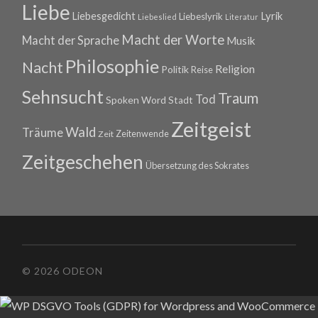
Liebe
Lyrik
Liebesgedicht
Liebeslyrik
Liebeslied
Literatur
Macht der Worte
Macht der Sprache
Musik
Philosophie
Nacht
Religion
Politik
Reise
Sehnsucht
Traum
Tod
Spoken Word
Stadt
Zeitgeist
Wald
Träume
Zeitenwende
Zeit
Zeitgeschehen
Übersetzung des Sokrates
© 2026 ODEON