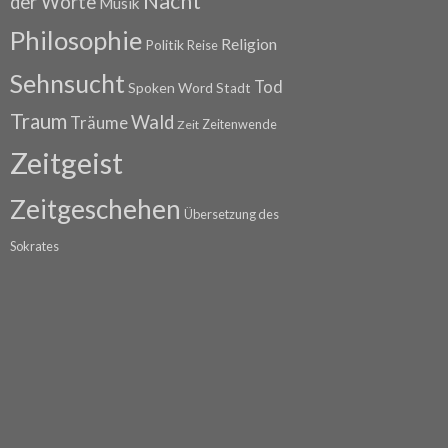
Nacht
der Worte
Musik
Philosophie
Religion
Politik
Reise
Sehnsucht
Tod
Spoken Word
Stadt
Traum
Wald
Träume
Zeitenwende
Zeit
Zeitgeist
Zeitgeschehen
Übersetzung des
Sokrates