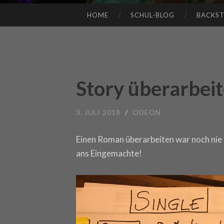
HOME
SCHUL-BLOG
BACKS
SKIP TO CONTENT
Story überarbei
3. JULI 2018
/
ODEON
Einen Roman überarbeiten war noch nie 
ans Eingemachte!