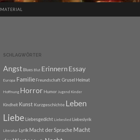
SMATERIAL
SCHLAGWÖRTER
Angst
Erinnern
Essay
Blues
Blut
Familie
Grusel
Heimat
Freundschaft
Europa
Horror
Humor
Hoffnung
Jugend
Kinder
Leben
Kunst
Kurzgeschichte
Kindheit
Liebe
Liebesgedicht
Liebeslyrik
Liebeslied
Macht
Macht der Sprache
Lyrik
Literatur