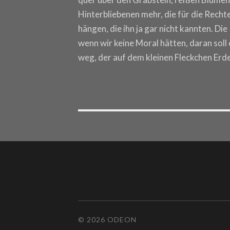
Hinterbliebenen mehr, die für die Rechte
hängen, die ihn ja gar nicht kannten. Di
wenn wir keine Moral hätten, daran soll
weg, der auf dem kleinen Fleckchen Erd
© 2026 ODEON