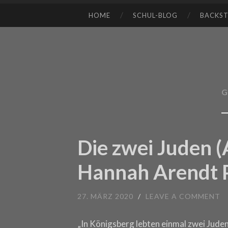
HOME
SCHUL-BLOG
BACKS
SKIP TO CONTENT
G
Die zwei Juden 
Hannah Arendt P
27. MÄRZ 2020
/
LEAVE A COMMENT
„In Königsberg lebten einmal zwei Juden