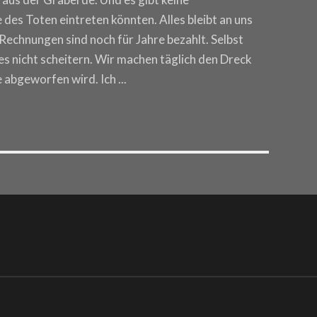
 des Toten eintreten könnten. Alles bleibt an uns
e Rechnungen sind noch für Jahre bezahlt. Selbst
 es nicht scheitern. Wir machen täglich den Dreck
e abgeworfen wird. Ich
...