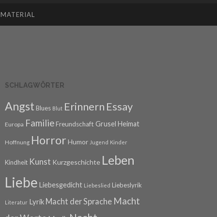
SMATERIAL
SCHLAGWÖRTER
Angst
Erinnern
Essay
Blues
Blut
Familie
Grusel
Heimat
Freundschaft
Europa
Horror
Humor
Hoffnung
Jugend
Kinder
Leben
Kunst
Kurzgeschichte
Kindheit
Liebe
Liebesgedicht
Liebeslyrik
Liebeslied
Macht
Macht der Sprache
Lyrik
Literatur