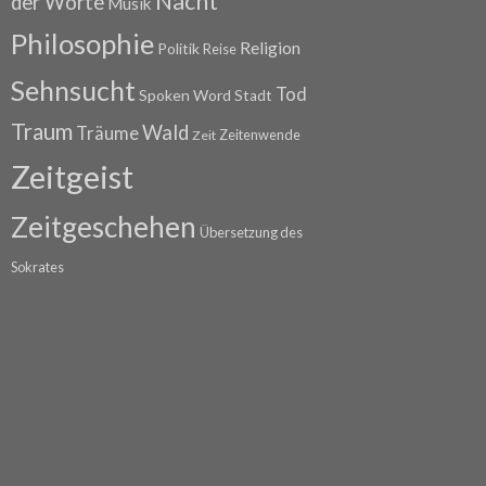
Nacht
der Worte
Musik
Philosophie
Religion
Politik
Reise
Sehnsucht
Tod
Spoken Word
Stadt
Traum
Wald
Träume
Zeitenwende
Zeit
Zeitgeist
Zeitgeschehen
Übersetzung des
Sokrates