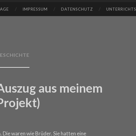
TAGE
IMPRESSUM
DATENSCHUTZ
UNTERRICHT
ESCHICHTE
(Auszug aus meinem
rojekt)
. Die waren wie Brüder. Sie hatten eine