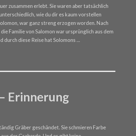
uer zusammen erlebt. Sie waren aber tatsächlich
unterschiedlich, wie du dir es kaum vorstellen
 Solomon, war ganz streng erzogen worden. Nach
nn die Familie von Salomon war ursprünglich aus dem
nd durch diese Reise hat Solomons
...
) – Erinnerung
T
n ständig Gräber geschändet. Sie schmieren Farbe
 aus der Graberde. Und es gibt keine