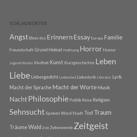
SCHLAGWÖRTER
Angst
Erinnern
Essay
Familie
Blues
Europa
Blut
Horror
Grusel
Heimat
Freundschaft
Humor
Hoffnung
Leben
Kunst
Kurzgeschichte
Kindheit
Jugend
Kinder
Liebe
Lyrik
Liebesgedicht
Liebeslyrik
Liebeslied
Literatur
Macht der Worte
Macht der Sprache
Musik
Philosophie
Nacht
Religion
Politik
Reise
Sehnsucht
Traum
Tod
Spoken Word
Stadt
Zeitgeist
Wald
Träume
Zeitenwende
Zeit