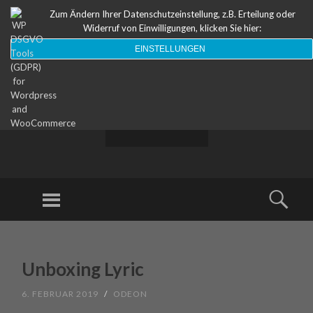
Zum Ändern Ihrer Datenschutzeinstellung, z.B. Erteilung oder
Widerruf von Einwilligungen, klicken Sie hier:
EINSTELLUNGEN
ODEON
Theater
Menu
Sear
SKIP TO CONTENT
Unboxing Lyric
6. FEBRUAR 2019
/
ODEON