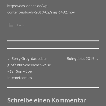
https://das-odeon.de/wp-
content/uploads/2019/02/img_6482.mov
Lyrik
←
Sorry Greg, das Leben
Ruhrgebiet 2019
→
Post navigation
gibt’s nur Scheibchenweise
– (3): Sorry über
Internetcomics
Schreibe einen Kommentar