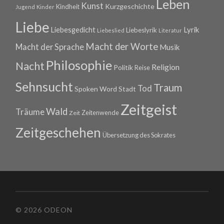
Leben
Kunst
Kurzgeschichte
Kindheit
Jugend
Kinder
Liebe
Lyrik
Liebesgedicht
Liebeslyrik
Liebeslied
Literatur
Macht der Worte
Macht der Sprache
Musik
Philosophie
Nacht
Religion
Politik
Reise
Sehnsucht
Traum
Tod
Spoken Word
Stadt
Zeitgeist
Wald
Träume
Zeitenwende
Zeit
Zeitgeschehen
Übersetzung des Sokrates
© 2026 ODEON