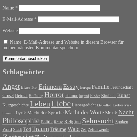
Name
*
E-Mail-Adresse
*
Website
Name, E-Mail-Adresse und Website in diesem Browser für
meinen nächsten Kommentar speichern.
Schlagwörter
Angst
Erinnern
Essay
Familie
Blues
Freundschaft
Europa
Blut
Horror
Kunst
Grusel
Heimat
Humor
Kindheit
Hoffnung
Jugend
Kinder
Liebe
Leben
Liebesgedicht
Kurzgeschichte
Liebeslyrik
Liebeslied
Nacht
Macht der Worte
Macht der Sprache
Musik
Lyrik
Literatur
Philosophie
Sehnsucht
Religion
Politik
Spoken
Reise
Traum
Wald
Tod
Träume
Word
Stadt
Zeit
Zeitenwende