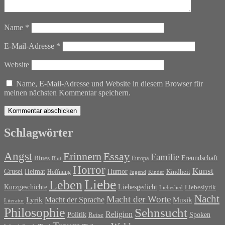
Name
*
E-Mail-Adresse
*
Website
Name, E-Mail-Adresse und Website in diesem Browser für
meinen nächsten Kommentar speichern.
Schlagwörter
Angst
Erinnern
Essay
Familie
Blues
Freundschaft
Europa
Blut
Horror
Kunst
Grusel
Heimat
Humor
Kindheit
Hoffnung
Jugend
Kinder
Liebe
Leben
Liebesgedicht
Kurzgeschichte
Liebeslyrik
Liebeslied
Nacht
Macht der Worte
Macht der Sprache
Musik
Lyrik
Literatur
Philosophie
Sehnsucht
Religion
Politik
Spoken
Reise