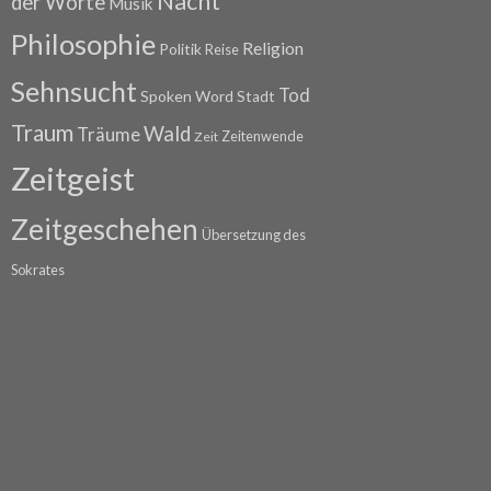
Nacht
der Worte
Musik
Philosophie
Religion
Politik
Reise
Sehnsucht
Tod
Spoken Word
Stadt
Traum
Wald
Träume
Zeitenwende
Zeit
Zeitgeist
Zeitgeschehen
Übersetzung des
Sokrates