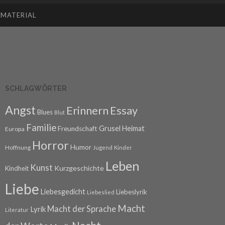
SMATERIAL
SCHLAGWÖRTER
Angst
Erinnern
Essay
Blues
Blut
Familie
Grusel
Heimat
Freundschaft
Europa
Horror
Humor
Hoffnung
Jugend
Kinder
Leben
Kunst
Kurzgeschichte
Kindheit
Liebe
Liebesgedicht
Liebeslyrik
Liebeslied
Macht
Macht der Sprache
Lyrik
Literatur