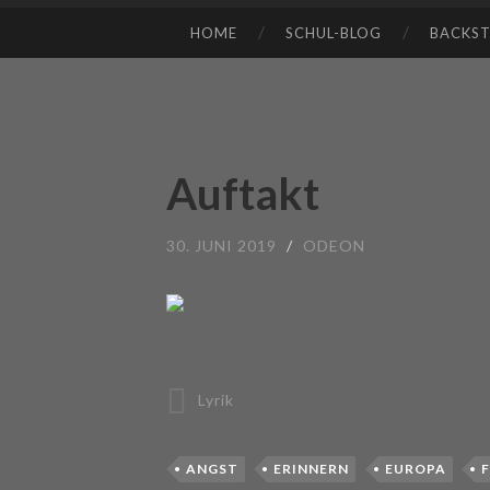
HOME
SCHUL-BLOG
BACKS
SKIP TO CONTENT
Auftakt
30. JUNI 2019
/
ODEON
Lyrik
ANGST
ERINNERN
EUROPA