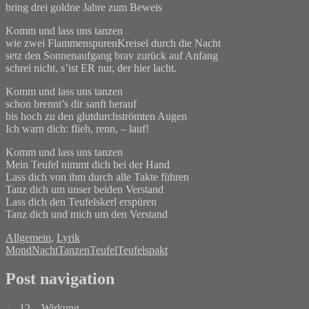
bring drei goldne Jahre zum Beweis
Komm und lass uns tanzen
wie zwei FlammenspurenKreisel durch die Nacht
setz den Sonnenaufgang brav zurück auf Anfang
schrei nicht, s’ist ER nur, der hier lacht.
Komm und lass uns tanzen
schon brennt’s dir sanft herauf
bis hoch zu den glutdurchströmten Augen
Ich warn dich: flieh, renn, – lauf!
Komm und lass uns tanzen
Mein Teufel nimmt dich bei der Hand
Lass dich von ihm durch alle Takte führen
Tanz dich um unser beiden Verstand
Lass dich den Teufelskerl erspüren
Tanz dich und mich um den Verstand
Allgemein
,
Lyrik
Mond
Nacht
Tanzen
Teufel
Teufelspakt
Post navigation
←
12 – Wirkung