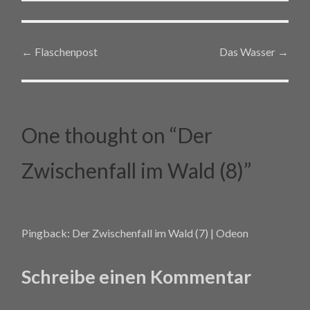
←
Flaschenpost
Das Wasser
→
Post navigation
One thought on “
Der
Zwischenfall im Wald (8)
”
Pingback:
Der Zwischenfall im Wald (7) | Odeon
Schreibe einen Kommentar