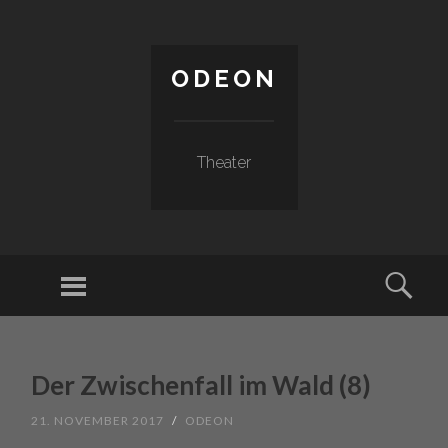
ODEON
Theater
Menu
Sear
SKIP TO CONTENT
Der Zwischenfall im Wald (8)
21. NOVEMBER 2017
/
ODEON