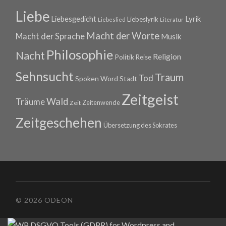
Liebe
Lyrik
Liebesgedicht
Liebeslyrik
Liebeslied
Literatur
Macht der Worte
Macht der Sprache
Musik
Philosophie
Nacht
Religion
Politik
Reise
Sehnsucht
Traum
Tod
Spoken Word
Stadt
Zeitgeist
Wald
Träume
Zeitenwende
Zeit
Zeitgeschehen
Übersetzung des Sokrates
© 2026 ODEON