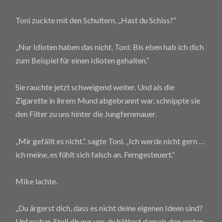
Toni zuckte mit den Schultern. „Hast du Schiss?“
„Nur Idioten haben das nicht. Toni: Bis eben hab ich dich
zum Beispiel für einen Idioten gehalten.“
Sie rauchte jetzt schweigend weiter. Und als die
Zigarette in ihrem Mund abgebrannt war, schnippte sie
den Filter zu uns hinter die Jungfernmauer.
„Mir gefällt es nicht.“, sagte Toni. „Ich werde nicht gern …
ich meine, es fühlt sich falsch an. Ferngesteuert.“
Mike lachte.
„Du ärgerst dich, dass es nicht deine eigenen Ideen sind?
Unfassbar. Stell dir nur vor, du hättest damals den ersten