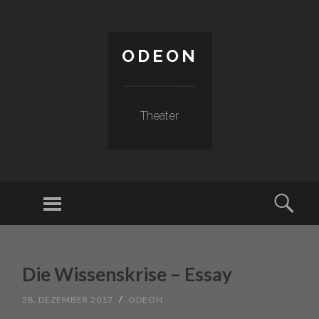
ODEON
Theater
Menu
Sear
SKIP TO CONTENT
Die Wissenskrise – Essay
28. DEZEMBER 2017
/
ODEON