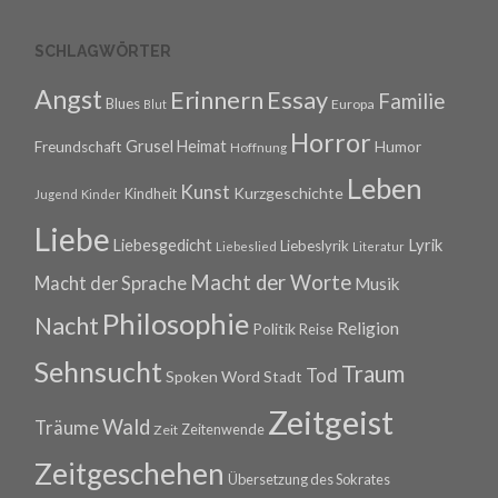
SCHLAGWÖRTER
Angst
Erinnern
Essay
Familie
Blues
Europa
Blut
Horror
Grusel
Heimat
Freundschaft
Humor
Hoffnung
Leben
Kunst
Kurzgeschichte
Kindheit
Jugend
Kinder
Liebe
Lyrik
Liebesgedicht
Liebeslyrik
Liebeslied
Literatur
Macht der Worte
Macht der Sprache
Musik
Philosophie
Nacht
Religion
Politik
Reise
Sehnsucht
Traum
Tod
Spoken Word
Stadt
Zeitgeist
Wald
Träume
Zeitenwende
Zeit
Zeitgeschehen
Übersetzung des Sokrates