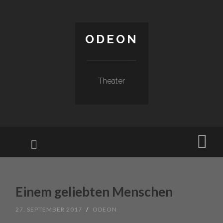
ODEON
Theater
Menu
Sear
SKIP TO CONTENT
Einem geliebten Menschen
27. SEPTEMBER 2017
/
ODEON