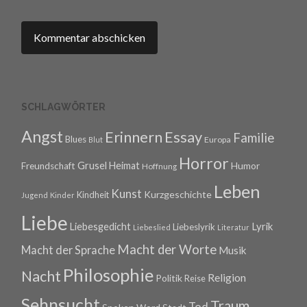
SCHLAGWÖRTER
Angst
Erinnern
Essay
Familie
Blues
Europa
Blut
Horror
Grusel
Heimat
Freundschaft
Humor
Hoffnung
Leben
Kunst
Kurzgeschichte
Kindheit
Jugend
Kinder
Liebe
Lyrik
Liebesgedicht
Liebeslyrik
Liebeslied
Literatur
Macht der Worte
Macht der Sprache
Musik
Philosophie
Nacht
Religion
Politik
Reise
Sehnsucht
Traum
Tod