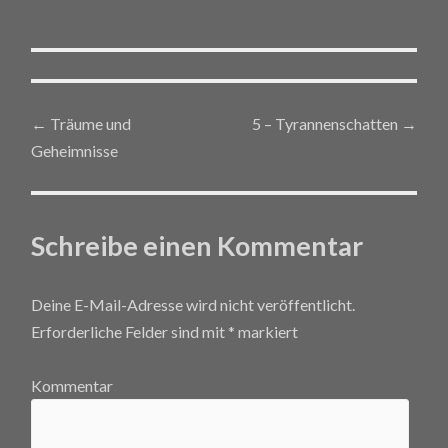
←
Träume und
5 – Tyrannenschatten
→
Post navigation
Geheimnisse
Schreibe einen Kommentar
Deine E-Mail-Adresse wird nicht veröffentlicht.
Erforderliche Felder sind mit
*
markiert
Kommentar