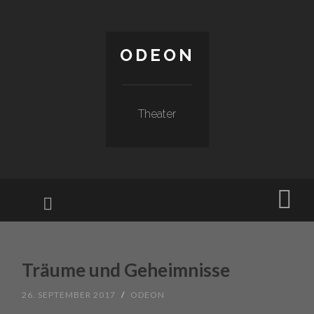
ODEON
Theater
Menu
Sear
SKIP TO CONTENT
Träume und Geheimnisse
26. SEPTEMBER 2017
/
ODEON