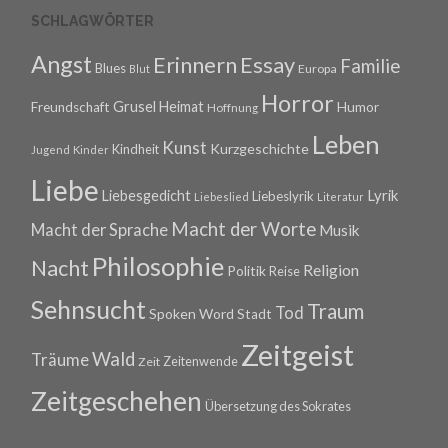
SCHLAGWÖRTER
Angst
Erinnern
Essay
Familie
Blues
Europa
Blut
Horror
Grusel
Heimat
Freundschaft
Humor
Hoffnung
Leben
Kunst
Kurzgeschichte
Kindheit
Jugend
Kinder
Liebe
Lyrik
Liebesgedicht
Liebeslyrik
Liebeslied
Literatur
Macht der Worte
Macht der Sprache
Musik
Philosophie
Nacht
Religion
Politik
Reise
Sehnsucht
Traum
Tod
Spoken Word
Stadt
Zeitgeist
Wald
Träume
Zeitenwende
Zeit
Zeitgeschehen
Übersetzung des Sokrates