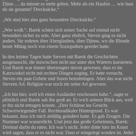
Djinn … da müsste es mehr geben. Mehr als ein Haufen … wie hast
du sie genannt? Drecksäcke.“
„Wir sind hier also ganz besondere Drecksäcke.“
„Wer weiß.“, Barek schien sich seiner Sache auf einmal nicht
besonders sicher zu sein. Aber ganz ehrlich, Steven ging es nicht
anders. Sie redeten über Aberglauben, über Djinns, wo die Blonde
heute Mittag noch von einem Soziopathen geredet hatte.
In den letzten Tagen hatte Steven mit Barek die Geschichten
ausgetauscht, die inzwischen nicht nur unter den Wärtern kursierten.
Und Barek war immer überzeugter davon gewesen, dass es im
Katzwinkel nicht mit rechten Dingen zuging. Er hatte versucht,
Steven ein paar Gebete und Suren beizubringen. Aber das war nicht
Stevens Art. Religion war noch nie seine Art gewesen.
„Ich bin hier, weil ich einen Ausländer erschossen habe.“, sagte er
plötzlich und Barek sah ihn groß an. Er wich seinem Blick aus, weil
er ihn nicht ertragen konnte. „Drei Schüsse ins Gesicht.
Schwerwiegender Fall. Rechtsradikaler Hintergrund. Es war
bekannt, dass ich mich abfällig geäußert hatte. Es gab Zeugen. Die
Nummer war wasserdicht. Und jetzt das große Geheimnis, Barek:
Dreimal darfst du raten. Ich war’s nicht. Jeder dritte hier im Knast
wird sagen, dass er es nicht war. Dass er reingelegt worden ist. Jeder