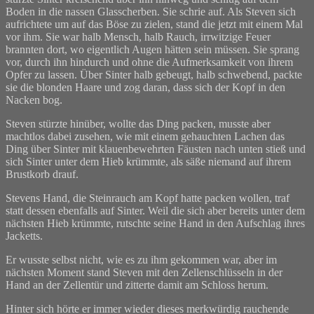
Boden in die nassen Glasscherben. Sie schrie auf. Als Steven sich
aufrichtete um auf das Böse zu zielen, stand die jetzt mit einem Mal
vor ihm. Sie war halb Mensch, halb Rauch, irrwitzige Feuer
brannten dort, wo eigentlich Augen hätten sein müssen. Sie sprang
vor, durch ihn hindurch und ohne die Aufmerksamkeit von ihrem
Opfer zu lassen. Über Sinter halb gebeugt, halb schwebend, packte
sie die blonden Haare und zog daran, dass sich der Kopf in den
Nacken bog.
Steven stürzte hinüber, wollte das Ding packen, musste aber
machtlos dabei zusehen, wie mit einem gehauchten Lachen das
Ding über Sinter mit klauenbewehrten Fäusten nach unten stieß und
sich Sinter unter dem Hieb krümmte, als säße niemand auf ihrem
Brustkorb drauf.
Stevens Hand, die Steinrauch am Kopf hatte packen wollen, traf
statt dessen ebenfalls auf Sinter. Weil die sich aber bereits unter dem
nächsten Hieb krümmte, rutschte seine Hand in den Aufschlag ihres
Jacketts.
Er wusste selbst nicht, wie es zu ihm gekommen war, aber im
nächsten Moment stand Steven mit den Zellenschlüsseln in der
Hand an der Zellentür und zitterte damit am Schloss herum.
Hinter sich hörte er immer wieder dieses merkwürdig rauchende