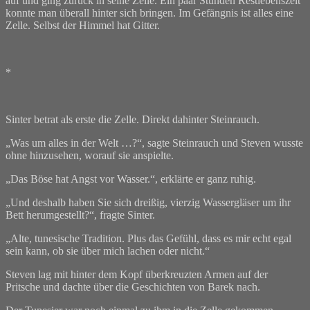
auf und ging zurück in seine Zelle. Ein paar Stunden Restlebenszeit
konnte man überall hinter sich bringen. Im Gefängnis ist alles eine
Zelle. Selbst der Himmel hat Gitter.
*
Sinter betrat als erste die Zelle. Direkt dahinter Steinrauch.
„Was um alles in der Welt …?“, sagte Steinrauch und Steven wusste
ohne hinzusehen, worauf sie anspielte.
„Das Böse hat Angst vor Wasser.“, erklärte er ganz ruhig.
„Und deshalb haben Sie sich dreißig, vierzig Wassergläser um ihr
Bett herumgestellt?“, fragte Sinter.
„Alte, tunesische Tradition. Plus das Gefühl, dass es mir echt egal
sein kann, ob sie über mich lachen oder nicht.“
Steven lag mit hinter dem Kopf überkreuzten Armen auf der
Pritsche und dachte über die Geschichten von Barek nach.