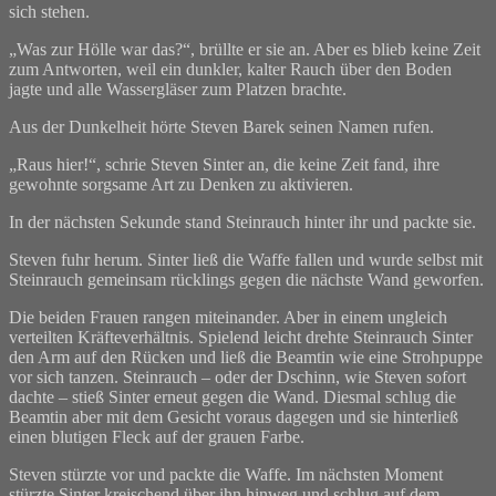
sich stehen.
„Was zur Hölle war das?“, brüllte er sie an. Aber es blieb keine Zeit
zum Antworten, weil ein dunkler, kalter Rauch über den Boden
jagte und alle Wassergläser zum Platzen brachte.
Aus der Dunkelheit hörte Steven Barek seinen Namen rufen.
„Raus hier!“, schrie Steven Sinter an, die keine Zeit fand, ihre
gewohnte sorgsame Art zu Denken zu aktivieren.
In der nächsten Sekunde stand Steinrauch hinter ihr und packte sie.
Steven fuhr herum. Sinter ließ die Waffe fallen und wurde selbst mit
Steinrauch gemeinsam rücklings gegen die nächste Wand geworfen.
Die beiden Frauen rangen miteinander. Aber in einem ungleich
verteilten Kräfteverhältnis. Spielend leicht drehte Steinrauch Sinter
den Arm auf den Rücken und ließ die Beamtin wie eine Strohpuppe
vor sich tanzen. Steinrauch – oder der Dschinn, wie Steven sofort
dachte – stieß Sinter erneut gegen die Wand. Diesmal schlug die
Beamtin aber mit dem Gesicht voraus dagegen und sie hinterließ
einen blutigen Fleck auf der grauen Farbe.
Steven stürzte vor und packte die Waffe. Im nächsten Moment
stürzte Sinter kreischend über ihn hinweg und schlug auf dem