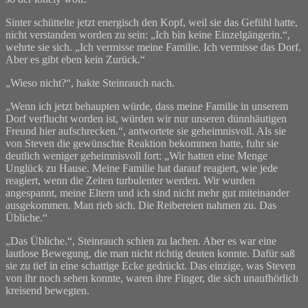
Sinter schüttelte jetzt energisch den Kopf, weil sie das Gefühl hatte,
nicht verstanden worden zu sein: „Ich bin keine Einzelgängerin.“,
wehrte sie sich. „Ich vermisse meine Familie. Ich vermisse das Dorf.
Aber es gibt eben kein Zurück.“
„Wieso nicht?“, hakte Steinrauch nach.
„Wenn ich jetzt behaupten würde, dass meine Familie in unserem
Dorf verflucht worden ist, würden wir nur unseren dünnhäutigen
Freund hier aufschrecken.“, antwortete sie geheimnisvoll. Als sie
von Steven die gewünschte Reaktion bekommen hatte, fuhr sie
deutlich weniger geheimnisvoll fort: „Wir hatten eine Menge
Unglück zu Hause. Meine Familie hat darauf reagiert, wie jede
reagiert, wenn die Zeiten turbulenter werden. Wir wurden
angespannt, meine Eltern und ich sind nicht mehr gut miteinander
ausgekommen. Man rieb sich. Die Reibereien nahmen zu. Das
Übliche.“
„Das Übliche.“, Steinrauch schien zu lachen. Aber es war eine
lautlose Bewegung, die man nicht richtig deuten konnte. Dafür saß
sie zu tief in eine schattige Ecke gedrückt. Das einzige, was Steven
von ihr noch sehen konnte, waren ihre Finger, die sich unaufhörlich
kreisend bewegten.