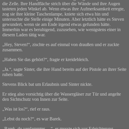
die Zelle. Ihre Handfläche strich über die Wände und ihre Augen
tasteten jeden Winkel ab. Wenn etwas ihre Aufmerksamkeit erregte,
zog sie ihre kleine Taschenlampe, kniete sich etwa hin und
untersuchte die Stelle einige Minuten. Aber letztlich hätte es Steven
gewundert, wenn sie am Ende irgend etwas gefunden hätte.
Immerhin war es beruhigend, zuzusehen, wie wenigstens einer in
diesem Laden tätig war.
„Hey, Steven!“, zischte es auf einmal von draußen und er zuckte
zusammen.
„Haben Sie das gehört?“, fragte er kreidebleich.
„Ja.“, sagte Sinter, die ihre Hand bereits auf der Pistole an ihrer Seite
ruhen hatte.
Stevens Blick bat um Erlaubnis und Sinter nickte.
Er stieg also vorsichtig über die Wassergläser zur Tür und angelte
den Sichtschutz von Innen zur Seite.
„Was ist los?“, rief er raus.
„Lebst du noch?“, es war Barek.
„Barek, du verdammter …“, er musste sich vor Erleichterung