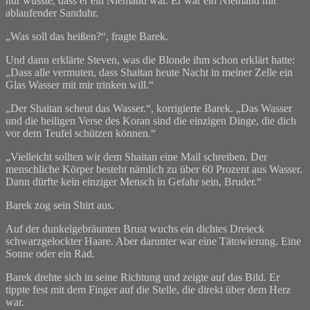
nur wusste, dass er ein Niemand war. Er war ein Niemand mit
ablaufender Sanduhr.
„Was soll das heißen?“, fragte Barek.
Und dann erklärte Steven, was die Blonde ihm schon erklärt hatte:
„Dass alle vermuten, dass Shaitan heute Nacht in meiner Zelle ein
Glas Wasser mit mir trinken will.“
„Der Shaitan scheut das Wasser.“, korrigierte Barek. „Das Wasser
und die heiligen Verse des Koran sind die einzigen Dinge, die dich
vor dem Teufel schützen können.“
„Vielleicht sollten wir dem Shaitan eine Mail schreiben. Der
menschliche Körper besteht nämlich zu über 60 Prozent aus Wasser.
Dann dürfte kein einziger Mensch in Gefahr sein, Bruder.“
Barek zog sein Shirt aus.
Auf der dunkelgebräunten Brust wuchs ein dichtes Dreieck
schwarzgelockter Haare. Aber darunter war eine Tätowierung. Eine
Sonne oder ein Rad.
Barek drehte sich in seine Richtung und zeigte auf das Bild. Er
tippte fest mit dem Finger auf die Stelle, die direkt über dem Herz
war.