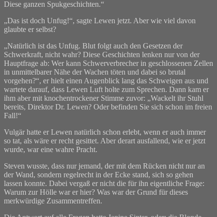
Diese ganzen Spukgeschichten.“
„Das ist doch Unfug!“, sagte Lewen jetzt. Aber wie viel davon
glaubte er selbst?
„Natürlich ist das Unfug. Blut folgt auch den Gesetzen der
Schwerkraft, nicht wahr? Diese Geschichten lenken nur von der
Hauptfrage ab: Wer kann Schwerverbrecher in geschlossenen Zellen
in unmittelbarer Nähe der Wachen töten und dabei so brutal
vorgehen?“, er hielt einen Augenblick lang das Schweigen aus und
wartete darauf, dass Lewen Luft holte zum Sprechen. Dann kam er
ihm aber mit knochentrockener Stimme zuvor: „Wackelt ihr Stuhl
bereits, Direktor Dr. Lewen? Oder befinden Sie sich schon im freien
Fall!“
Vulgär hatte er Lewen natürlich schon erlebt, wenn er auch immer
so tat, als wäre er recht gesittet. Aber derart ausfallend, wie er jetzt
wurde, war eine wahre Pracht.
Steven wusste, dass nur jemand, der mit dem Rücken nicht nur an
der Wand, sondern regelrecht in der Ecke stand, sich so gehen
lassen konnte. Dabei vergaß er nicht die für ihn eigentliche Frage:
Warum zur Hölle war er hier? Was war der Grund für dieses
merkwürdige Zusammentreffen.