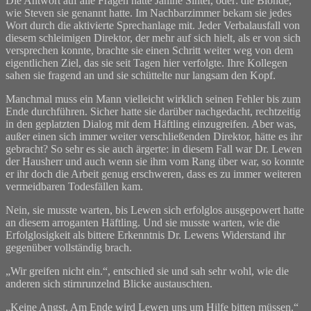
Die Antwort auf alle Fragen hatte Janine Sinter, oder: die Blonde,
wie Steven sie genannt hatte. Im Nachbarzimmer bekam sie jedes
Wort durch die aktivierte Sprechanlage mit. Jeder Verbalausfall von
diesem schleimigen Direktor, der mehr auf sich hielt, als er von sich
versprechen konnte, brachte sie einen Schritt weiter weg von dem
eigentlichen Ziel, das sie seit Tagen hier verfolgte. Ihre Kollegen
sahen sie fragend an und sie schüttelte nur langsam den Kopf.
Manchmal muss ein Mann vielleicht wirklich seinen Fehler bis zum
Ende durchführen. Sicher hatte sie darüber nachgedacht, rechtzeitig
in den geplatzten Dialog mit dem Häftling einzugreifen. Aber was,
außer einen sich immer weiter verschließenden Direktor, hätte es ihr
gebracht? So sehr es sie auch ärgerte: in diesem Fall war Dr. Lewen
der Hausherr und auch wenn sie ihm vom Rang über war, so konnte
er ihr doch die Arbeit genug erschweren, dass es zu immer weiteren
vermeidbaren Todesfällen kam.
Nein, sie musste warten, bis Lewen sich erfolglos ausgepowert hatte
an diesem arroganten Häftling. Und sie musste warten, wie die
Erfolglosigkeit als bittere Erkenntnis Dr. Lewens Widerstand ihr
gegenüber vollständig brach.
„Wir greifen nicht ein.“, entschied sie und sah sehr wohl, wie die
anderen sich stirnrunzelnd Blicke austauschten.
„Keine Angst. Am Ende wird Lewen uns um Hilfe bitten müssen.“