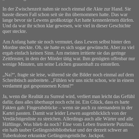
In der Zwischenzeit nahm sie noch einmal die Akte zur Hand. Sie
hasste diesen Fall schon seit sie ihn übernommen hatte. Das war
lange bevor sie Lewens großkotzige Art hatte kennenlernen dürfen.
Und da war ihr schon klar gewesen, wie viel in dieser Geschichte
quer steckte.
Am Anfang hatte sie noch vermutet, dass Lewen selbst hinter den
Mordne steckte. Oh, sie hatte es sich sogar gewünscht. Aber zu viel
ergab einfach keinen Sinn. Am meisten irritierte sie das geringe
Zeitfenster, in dem der Mörder tätig war. Ihm genügten offenbar nur
wenige Minuten, um seine Leichen grauenhaft zu entstellen.
„Na?“, fragte sie leise, während sie die Bilder noch einmal auf dem
Schreibtisch ausbreitete. „Fühlen wir uns nicht schon, wie in einem
verdammt gut gesponnenen Krimi?“
Ja, wenn die Realität zu Surreal wird, verliert man leicht das Gefühl
dafür, dass alles überhaupt noch echt ist. Ein Glück, dass es harte
Fakten gab: Fingerabdrücke – wenn sie auch zu niemandem in der
Kartei passten. Damit war leider Lewen augenblicklich von der
Verdächtigenliste zu streichen. Allerdings auch alle Wärter und alle
Häftlinge. Was blieb da noch? Eine vom Leben frustrierte Putzfrau,
ein halb tauber Gefängnisbibliothekar und der derzeit schwer an
Tuberkulose erkrankte Gefängnisgeistliche. Jackpot.