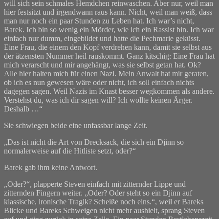
will sich sein schmales Hemdchen reinwaschen. Aber nur, weil man
hier festsitzt und irgendwann raus kann. Nicht, weil man weiß, dass
man nur noch ein paar Stunden zu Leben hat. Ich war’s nicht,
Barek. Ich bin so wenig ein Mörder, wie ich ein Rassist bin. Ich war
einfach nur dumm, eingebildet und hatte die Pechmarie geküsst.
Eine Frau, die einem den Kopf verdrehen kann, damit sie selbst aus
der ätzensten Nummer heil rauskommt. Ganz kitschig: Eine Frau hat
mich verarscht und mir angehängt, was sie selbst getan hat. Ok?
Alle hier halten mich für einen Nazi. Mein Anwalt hat mir geraten,
ob ich es nun gewesen wäre oder nicht, ich soll einfach nichts
dagegen sagen. Weil Nazis im Knast besser wegkommen als andere.
Verstehst du, was ich dir sagen will? Ich wollte keinen Ärger.
Deshalb …“
Sie schwiegen beide eine unfassbar lange Zeit.
„Das ist nicht die Art von Drecksack, die sich ein Djinn so
normalerweise auf die Hitliste setzt, oder?“
Barek gab ihm keine Antwort.
„Oder?“, plapperte Steven einfach mit zitternder Lippe und
zitternden Fingern weiter. „Oder? Oder steht so ein Djinn auf
klassische, ironische Tragik? Scheiße noch eins.“, weil er Bareks
Blicke und Bareks Schweigen nicht mehr aushielt, sprang Steven