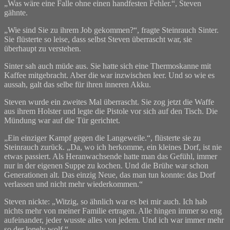
„Was wäre eine Falle ohne einen handfesten Fehler.“, Steven
gähnte.
„Wie sind Sie zu ihrem Job gekommen?“, fragte Steinrauch Sinter.
Sie flüsterte so leise, dass selbst Steven überrascht war, sie
überhaupt zu verstehen.
Sinter sah auch müde aus. Sie hatte sich eine Thermoskanne mit
Kaffee mitgebracht. Aber die war inzwischen leer. Und so wie es
aussah, galt das selbe für ihren inneren Akku.
Steven wurde ein zweites Mal überrascht. Sie zog jetzt die Waffe
aus ihrem Holster und legte die Pistole vor sich auf den Tisch. Die
Mündung war auf die Tür gerichtet.
„Ein einziger Kampf gegen die Langeweile.“, flüsterte sie zu
Steinrauch zurück. „Da, wo ich herkomme, ein kleines Dorf, ist nie
etwas passiert. Als Heranwachsende hatte man das Gefühl, immer
nur in der eigenen Suppe zu kochen. Und die Brühe war schon
Generationen alt. Das einzig Neue, das man tun konnte: das Dorf
verlassen und nicht mehr wiederkommen.“
Steven nickte: „Witzig, so ähnlich war es bei mir auch. Ich hab
nichts mehr von meiner Familie ertragen. Alle hingen immer so eng
aufeinander, jeder wusste alles von jedem. Und ich war immer mehr
so der lonely wolf.“