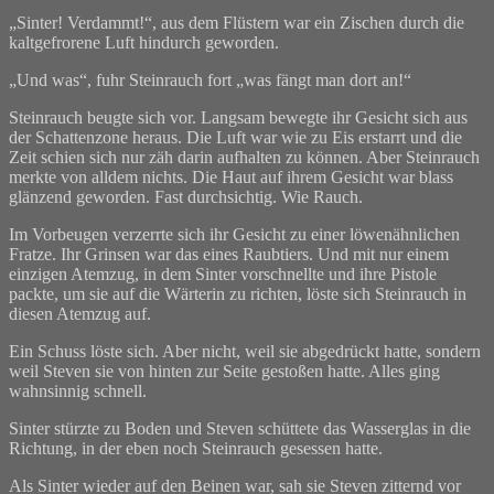
„Sinter! Verdammt!“, aus dem Flüstern war ein Zischen durch die
kaltgefrorene Luft hindurch geworden.
„Und was“, fuhr Steinrauch fort „was fängt man dort an!“
Steinrauch beugte sich vor. Langsam bewegte ihr Gesicht sich aus
der Schattenzone heraus. Die Luft war wie zu Eis erstarrt und die
Zeit schien sich nur zäh darin aufhalten zu können. Aber Steinrauch
merkte von alldem nichts. Die Haut auf ihrem Gesicht war blass
glänzend geworden. Fast durchsichtig. Wie Rauch.
Im Vorbeugen verzerrte sich ihr Gesicht zu einer löwenähnlichen
Fratze. Ihr Grinsen war das eines Raubtiers. Und mit nur einem
einzigen Atemzug, in dem Sinter vorschnellte und ihre Pistole
packte, um sie auf die Wärterin zu richten, löste sich Steinrauch in
diesen Atemzug auf.
Ein Schuss löste sich. Aber nicht, weil sie abgedrückt hatte, sondern
weil Steven sie von hinten zur Seite gestoßen hatte. Alles ging
wahnsinnig schnell.
Sinter stürzte zu Boden und Steven schüttete das Wasserglas in die
Richtung, in der eben noch Steinrauch gesessen hatte.
Als Sinter wieder auf den Beinen war, sah sie Steven zitternd vor