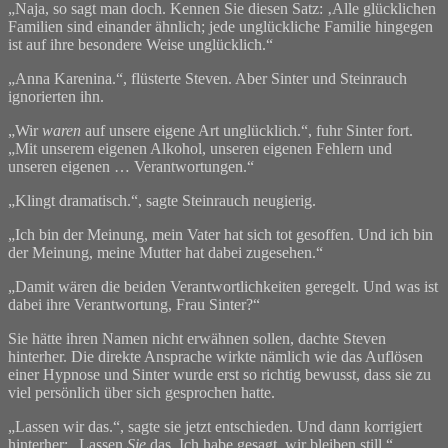
„Naja, so sagt man doch. Kennen Sie diesen Satz: ‚Alle glücklichen
Familien sind einander ähnlich; jede unglückliche Familie hingegen
ist auf ihre besondere Weise unglücklich.“
„Anna Karenina.“, flüsterte Steven. Aber Sinter und Steinrauch
ignorierten ihn.
„Wir
waren
auf unsere eigene Art unglücklich.“, fuhr Sinter fort.
„Mit unserem eigenen Alkohol, unseren eigenen Fehlern und
unseren eigenen … Verantwortungen.“
„Klingt dramatisch.“, sagte Steinrauch neugierig.
„Ich bin der Meinung, mein Vater hat sich tot gesoffen. Und ich bin
der Meinung, meine Mutter hat dabei zugesehen.“
„Damit wären die beiden Verantwortlichkeiten geregelt. Und was ist
dabei ihre Verantwortung, Frau Sinter?“
Sie hätte ihren Namen nicht erwähnen sollen, dachte Steven
hinterher. Die direkte Ansprache wirkte nämlich wie das Auflösen
einer Hypnose und Sinter wurde erst so richtig bewusst, dass sie zu
viel persönlich über sich gesprochen hatte.
„Lassen wir das.“, sagte sie jetzt entschieden. Und dann korrigiert
hinterher: „Lassen
Sie
das. Ich habe gesagt, wir bleiben still.“