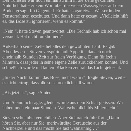
Der Tunesier war noch einmal zu ihm in die Zelle gekommen.
Natürlich hatte er kein Wort über die vielen Wassergläser auf dem
Boden gesagt. Im Gegenteil. Er hatte sogar etwas Wasser in den
Fensterrahmen geschüttet. Und dann hatte er gesagt: „Vielleicht hilft
es, das Böse zu ignorieren, wenn es kommt.“
„Nein.“, hatte Steven geantwortet. „Die Technik hab ich schon mal
versucht. Hat nicht funktioniert.“
Außerhalb seiner Zelle lief alles den gewohnten Lauf. Es gab
Abendessen – Steven verspürte null Appetit – danach noch
eineinhalb Stunden Zeit zur freien Verfügung. Dann fünfzehn
Minuten, dass jeder in seine eigene Zelle zurückkehren konnte. Und
schließlich wurde mit lautem Klacken zentral das Licht gelöscht.
„In der Nacht kommt das Böse, nicht wahr?“, fragte Steven, weil er
es nicht ertrug, dass alle so schrecklich still waren.
„Bis jetzt ja.“, sagte Sinter.
Und Steinrauch sagte: „Jeder wurde aus dem Schlaf gerissen. Wir
haben noch ein paar Stunden. Wahrscheinlich bis Mitternacht.“
Steven schnaubte verächtlich. Aber Steinrauch fuhr fort: „Dann
hören Sie, aber nur Sie, merkwürdige Geräusche aus der
Nachbarzelle und das macht Sie fast wahnsinnig …“