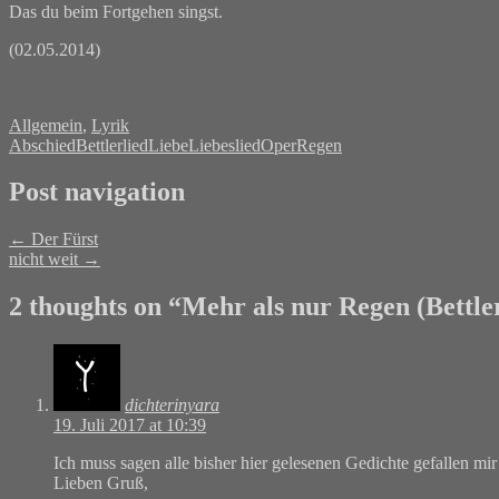
Das du beim Fortgehen singst.
(02.05.2014)
Allgemein
,
Lyrik
Abschied
Bettlerlied
Liebe
Liebeslied
Oper
Regen
Post navigation
←
Der Fürst
nicht weit
→
2 thoughts on “
Mehr als nur Regen (Bettler
dichterinyara
19. Juli 2017 at 10:39
Ich muss sagen alle bisher hier gelesenen Gedichte gefallen mi
Lieben Gruß,