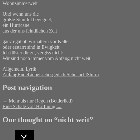
Wohnzimmerwelt
Und wenn uns die
größte Sinnflut begegnet,
ein Hurricane
aus der uns feindlichen Zeit
ganz egal ob wir zittern vor Kälte
oder erstarrt sind in Ewigkeit
Ich flüster dir zu, vergiss nicht:
Wir sind noch immer vom Anfang nicht weit.
Allgemein
,
Lyrik
Anfang
Ende
Liebe
Liebesgedicht
Sehnsucht
Sturm
Post navigation
←
Mehr als nur Regen (Bettlerlied)
Eine Schale voll Hoffnung
→
One thought on “
nicht weit
”