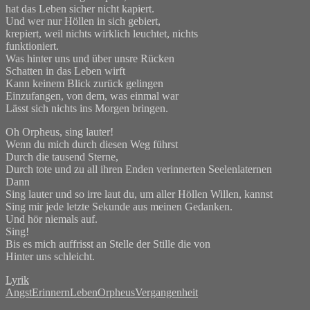
hat das Leben sicher nicht kapiert.
Und wer nur Höllen in sich gebiert,
krepiert, weil nichts wirklich leuchtet, nichts
funktioniert.
Was hinter uns und über unsre Rücken
Schatten in das Leben wirft
Kann keinem Blick zurück gelingen
Einzufangen, von dem, was einmal war
Lässt sich nichts ins Morgen bringen.
Oh Orpheus, sing lauter!
Wenn du mich durch diesen Weg führst
Durch die tausend Sterne,
Durch tote und zu all ihren Enden verinnerten Seelenlaternen
Dann
Sing lauter und so irre laut du, um aller Höllen Willen, kannst
Sing mir jede letzte Sekunde aus meinen Gedanken.
Und hör niemals auf.
Sing!
Bis es mich auffrisst an Stelle der Stille die von
Hinter uns schleicht.
Lyrik
Angst
Erinnern
Leben
Orpheus
Vergangenheit