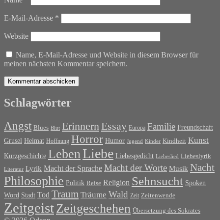
E-Mail-Adresse
*
Website
Name, E-Mail-Adresse und Website in diesem Browser für
meinen nächsten Kommentar speichern.
Schlagwörter
Angst
Erinnern
Essay
Familie
Blues
Freundschaft
Europa
Blut
Horror
Kunst
Grusel
Heimat
Humor
Kindheit
Hoffnung
Jugend
Kinder
Liebe
Leben
Liebesgedicht
Kurzgeschichte
Liebeslyrik
Liebeslied
Nacht
Macht der Worte
Macht der Sprache
Musik
Lyrik
Literatur
Philosophie
Sehnsucht
Religion
Politik
Spoken
Reise
Traum
Wald
Tod
Träume
Word
Stadt
Zeit
Zeitenwende
Zeitgeist
Zeitgeschehen
Übersetzung des Sokrates