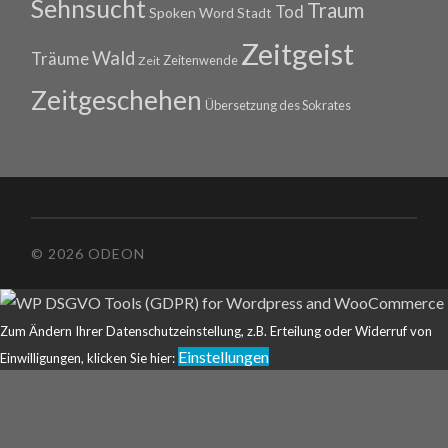
Sehnsucht
Traum
Tod
Spoken Word
Stadt
Zeitgeist
Wald
Träume
Zeitenwende
Zeit
Zeitgeschehen
Übersetzung des Sokrates
© 2026 ODEON
Zum Ändern Ihrer Datenschutzeinstellung, z.B. Erteilung oder Widerruf von
Einstellungen
Einwilligungen, klicken Sie hier: