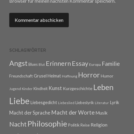
Browser für meinen nächsten Kommentar speichern.
SCHLAGWÖRTER
Angst
Erinnern
Essay
Familie
Blues
Europa
Blut
Horror
Grusel
Heimat
Freundschaft
Humor
Hoffnung
Leben
Kunst
Kurzgeschichte
Kindheit
Jugend
Kinder
Liebe
Lyrik
Liebesgedicht
Liebeslyrik
Liebeslied
Literatur
Macht der Worte
Macht der Sprache
Musik
Philosophie
Nacht
Religion
Politik
Reise