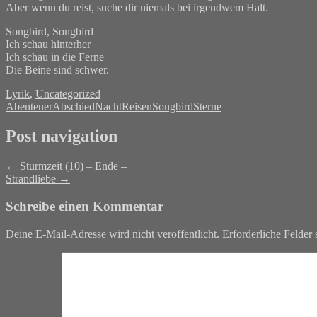
Aber wenn du reist, suche dir niemals bei irgendwem Halt.
Songbird, Songbird
Ich schau hinterher
Ich schau in die Ferne
Die Beine sind schwer.
Lyrik
,
Uncategorized
Abenteuer
Abschied
Nacht
Reisen
Songbird
Sterne
Post navigation
←
Sturmzeit (10) – Ende –
Strandliebe
→
Schreibe einen Kommentar
Deine E-Mail-Adresse wird nicht veröffentlicht.
Erforderliche Felder 