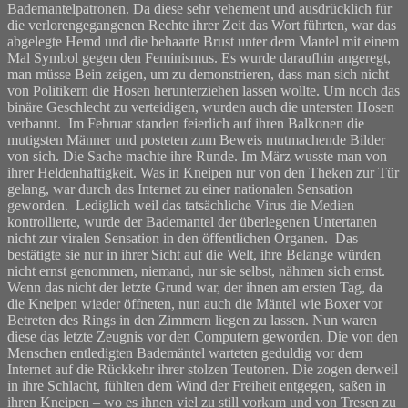
Bademantelpatronen. Da diese sehr vehement und ausdrücklich für
die verlorengegangenen Rechte ihrer Zeit das Wort führten, war das
abgelegte Hemd und die behaarte Brust unter dem Mantel mit einem
Mal Symbol gegen den Feminismus. Es wurde daraufhin angeregt,
man müsse Bein zeigen, um zu demonstrieren, dass man sich nicht
von Politikern die Hosen herunterziehen lassen wollte. Um noch das
binäre Geschlecht zu verteidigen, wurden auch die untersten Hosen
verbannt. Im Februar standen feierlich auf ihren Balkonen die
mutigsten Männer und posteten zum Beweis mutmachende Bilder
von sich. Die Sache machte ihre Runde. Im März wusste man von
ihrer Heldenhaftigkeit. Was in Kneipen nur von den Theken zur Tür
gelang, war durch das Internet zu einer nationalen Sensation
geworden. Lediglich weil das tatsächliche Virus die Medien
kontrollierte, wurde der Bademantel der überlegenen Untertanen
nicht zur viralen Sensation in den öffentlichen Organen. Das
bestätigte sie nur in ihrer Sicht auf die Welt, ihre Belange würden
nicht ernst genommen, niemand, nur sie selbst, nähmen sich ernst.
Wenn das nicht der letzte Grund war, der ihnen am ersten Tag, da
die Kneipen wieder öffneten, nun auch die Mäntel wie Boxer vor
Betreten des Rings in den Zimmern liegen zu lassen. Nun waren
diese das letzte Zeugnis vor den Computern geworden. Die von den
Menschen entledigten Bademäntel warteten geduldig vor dem
Internet auf die Rückkehr ihrer stolzen Teutonen. Die zogen derweil
in ihre Schlacht, fühlten dem Wind der Freiheit entgegen, saßen in
ihren Kneipen – wo es ihnen viel zu still vorkam und von Tresen zu