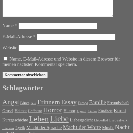
Name
*
E-Mail-Adresse
*
Website
Name, E-Mail-Adresse und Website in diesem Browser für
meinen nächsten Kommentar speichern.
Schlagwörter
Angst
Erinnern
Essay
Familie
Blues
Freundschaft
Europa
Blut
Horror
Kunst
Grusel
Heimat
Humor
Kindheit
Hoffnung
Jugend
Kinder
Liebe
Leben
Liebesgedicht
Kurzgeschichte
Liebeslyrik
Liebeslied
Nacht
Macht der Worte
Macht der Sprache
Musik
Lyrik
Literatur