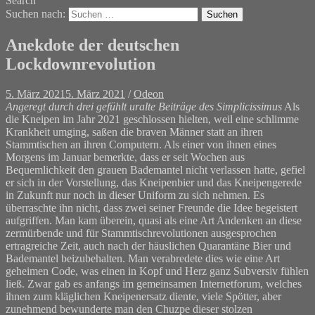
Search
Suchen nach:
Anekdote der deutschen
Lockdownrevolution
5. März 2021
5. März 2021
/
Odeon
Angeregt durch drei gefühlt uralte Beiträge des Simplicissimus
Als
die Kneipen im Jahr 2021 geschlossen hielten, weil eine schlimme
Krankheit umging, saßen die braven Männer statt an ihren
Stammtischen an ihren Computern. Als einer von ihnen eines
Morgens im Januar bemerkte, dass er seit Wochen aus
Bequemlichkeit den grauen Bademantel nicht verlassen hatte, gefiel
er sich in der Vorstellung, das Kneipenbier und das Kneipengerede
in Zukunft nur noch in dieser Uniform zu sich nehmen. Es
überraschte ihn nicht, dass zwei seiner Freunde die Idee begeistert
aufgriffen. Man kam überein, quasi als eine Art Andenken an diese
zermürbende und für Stammtischrevolutionen ausgesprochen
ertragreiche Zeit, auch nach der häuslichen Quarantäne Bier und
Bademantel beizubehalten. Man verabredete dies wie eine Art
geheimen Code, was einen in Kopf und Herz ganz Subversiv fühlen
ließ. Zwar gab es anfangs im gemeinsamen Internetforum, welches
ihnen zum kläglichen Kneipenersatz diente, viele Spötter, aber
zunehmend bewunderte man den Chuzpe dieser stolzen