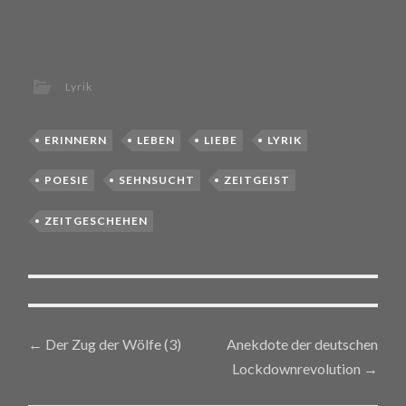
Lyrik
ERINNERN
LEBEN
LIEBE
LYRIK
POESIE
SEHNSUCHT
ZEITGEIST
ZEITGESCHEHEN
←
Der Zug der Wölfe (3)
Anekdote der deutschen
Post navigation
Lockdownrevolution
→