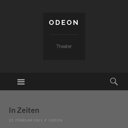
ODEON
Theater
Menu
Sear
SKIP TO CONTENT
In Zeiten
22. FEBRUAR 2021
/
ODEON