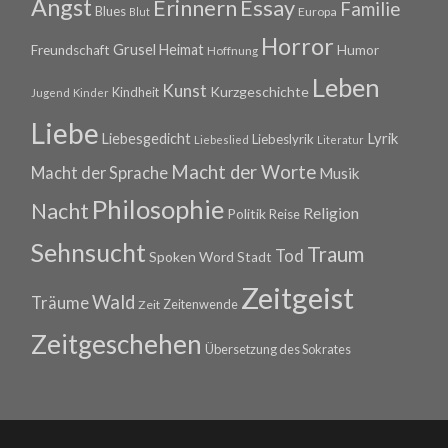
Angst
Erinnern
Essay
Familie
Blues
Europa
Blut
Horror
Grusel
Heimat
Freundschaft
Humor
Hoffnung
Leben
Kunst
Kurzgeschichte
Kindheit
Jugend
Kinder
Liebe
Lyrik
Liebesgedicht
Liebeslyrik
Liebeslied
Literatur
Macht der Worte
Macht der Sprache
Musik
Philosophie
Nacht
Religion
Politik
Reise
Sehnsucht
Traum
Tod
Spoken Word
Stadt
Zeitgeist
Wald
Träume
Zeitenwende
Zeit
Zeitgeschehen
Übersetzung des Sokrates