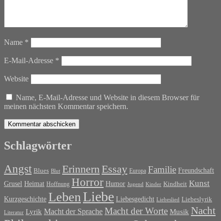
Name
*
E-Mail-Adresse
*
Website
Name, E-Mail-Adresse und Website in diesem Browser für
meinen nächsten Kommentar speichern.
Schlagwörter
Angst
Erinnern
Essay
Familie
Blues
Freundschaft
Europa
Blut
Horror
Kunst
Grusel
Heimat
Humor
Kindheit
Hoffnung
Jugend
Kinder
Liebe
Leben
Liebesgedicht
Kurzgeschichte
Liebeslyrik
Liebeslied
Nacht
Macht der Worte
Macht der Sprache
Musik
Lyrik
Literatur