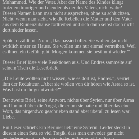
Muhammed. Wie der Vater. Aber der Name des Kindes klingt
trotzdem trauriger und elender als der des Vaters, nicht wahr?
Diesen Namen kann man nicht aussprechen, ohne zu schluchzen.
Nicht, wenn man sieht, wie die Rebellen die Mutter und den Vater
aus dem Ruinenzuhause forttreiben und sich dann selbst doch nicht
dort nieder lassen.
Später erzählt mir Nour: ‚Das passiert öfter. Sie wollen gar nicht
wirklich unser zu Hause. Sie wollen uns nur einmal vertreiben. Weil
es ihnen ein Gefühl gibt. Morgen kommen sie bestimmt wieder.’“
Dieser Brief löste viele Reaktionen aus. Und Endres sammelte auf
seinem Tisch die Leserbriefe.
„Die Leute wollten nicht wissen, wie es dort ist, Endres.“, verriet
ihm der Redakteur. „Aber sie wollen von dir hören wie Asraa so ist.
Was hast du ihr geantwortet?“
Der zweite Brief, seine Antwort, nichts über Syrien, nur über Asraa
und ihn und über die Angst, die er um sie hatte und über das eine
Wort, das nirgendwo geschrieben stand aber überall zu lesen war:
Liebe.
Ein Leser schrieb: Ein Berliner liebt eine Syrerin. Leider steckt in
diesem einen Satz so viel Tragik, dass man entweder gar nicht
weiterlesen mag – oder nie wieder aufhören will zu lesen.