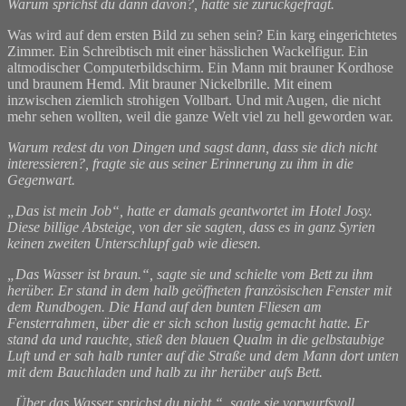
Warum sprichst du dann davon?, hatte sie zurückgefragt.
Was wird auf dem ersten Bild zu sehen sein? Ein karg eingerichtetes
Zimmer. Ein Schreibtisch mit einer hässlichen Wackelfigur. Ein
altmodischer Computerbildschirm. Ein Mann mit brauner Kordhose
und braunem Hemd. Mit brauner Nickelbrille. Mit einem
inzwischen ziemlich strohigen Vollbart. Und mit Augen, die nicht
mehr sehen wollten, weil die ganze Welt viel zu hell geworden war.
Warum redest du von Dingen und sagst dann, dass sie dich nicht
interessieren?, fragte sie aus seiner Erinnerung zu ihm in die
Gegenwart.
„Das ist mein Job“, hatte er damals geantwortet im Hotel Josy.
Diese billige Absteige, von der sie sagten, dass es in ganz Syrien
keinen zweiten Unterschlupf gab wie diesen.
„Das Wasser ist braun.“, sagte sie und schielte vom Bett zu ihm
herüber. Er stand in dem halb geöffneten französischen Fenster mit
dem Rundbogen. Die Hand auf den bunten Fliesen am
Fensterrahmen, über die er sich schon lustig gemacht hatte. Er
stand da und rauchte, stieß den blauen Qualm in die gelbstaubige
Luft und er sah halb runter auf die Straße und dem Mann dort unten
mit dem Bauchladen und halb zu ihr herüber aufs Bett.
„Über das Wasser sprichst du nicht.“, sagte sie vorwurfsvoll.