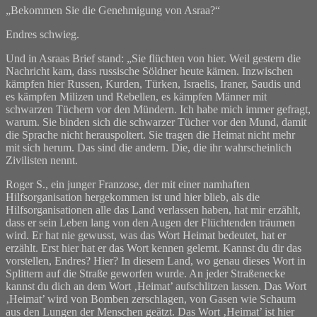
„Bekommen Sie die Genehmigung von Asraa?“
Endres schwieg.
Und in Asraas Brief stand: „Sie flüchten von hier. Weil gestern die
Nachricht kam, dass russische Söldner heute kämen. Inzwischen
kämpfen hier Russen, Kurden, Türken, Israelis, Iraner, Saudis und
es kämpfen Milizen und Rebellen, es kämpfen Männer mit
schwarzen Tüchern vor den Mündern. Ich habe mich immer gefragt,
warum. Sie binden sich die schwarzer Tücher vor den Mund, damit
die Sprache nicht herauspoltert. Sie tragen die Heimat nicht mehr
mit sich herum. Das sind die andern. Die, die ihr wahrscheinlich
Zivilisten nennt.
Roger S., ein junger Franzose, der mit einer namhaften
Hilfsorganisation hergekommen ist und hier blieb, als die
Hilfsorganisationen alle das Land verlassen haben, hat mir erzählt,
dass er sein Leben lang von den Augen der Flüchtenden träumen
wird. Er hat nie gewusst, was das Wort Heimat bedeutet, hat er
erzählt. Erst hier hat er das Wort kennen gelernt. Kannst du dir das
vorstellen, Endres? Hier? In diesem Land, wo genau dieses Wort in
Splittern auf die Straße geworfen wurde. An jeder Straßenecke
kannst du dich an dem Wort ‚Heimat’ aufschlitzen lassen. Das Wort
‚Heimat’ wird von Bomben zerschlagen, von Gasen wie Schaum
aus den Lungen der Menschen geätzt. Das Wort ‚Heimat’ ist hier