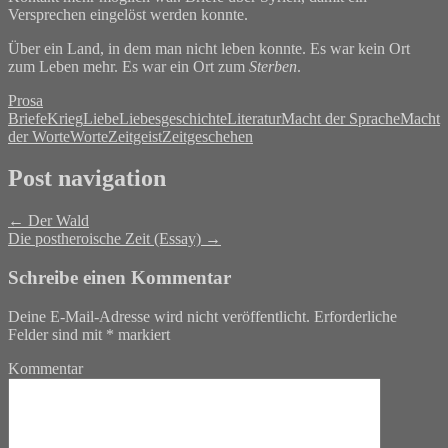
Versprechen eingelöst werden konnte.
Über ein Land, in dem man nicht leben konnte. Es war kein Ort
zum Leben mehr. Es war ein Ort zum
Sterben
.
Prosa
Briefe
Krieg
Liebe
Liebesgeschichte
Literatur
Macht der Sprache
Macht
der Worte
Worte
Zeitgeist
Zeitgeschehen
Post navigation
←
Der Wald
Die postheroische Zeit (Essay)
→
Schreibe einen Kommentar
Deine E-Mail-Adresse wird nicht veröffentlicht.
Erforderliche
Felder sind mit
*
markiert
Kommentar