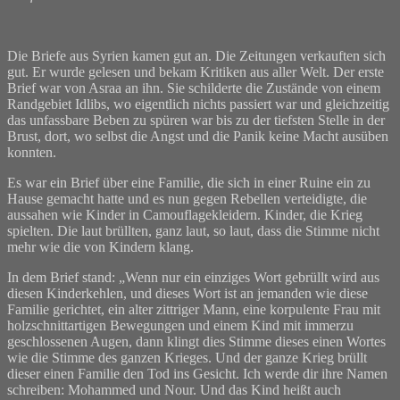
Die Briefe aus Syrien kamen gut an. Die Zeitungen verkauften sich
gut. Er wurde gelesen und bekam Kritiken aus aller Welt. Der erste
Brief war von Asraa an ihn. Sie schilderte die Zustände von einem
Randgebiet Idlibs, wo eigentlich nichts passiert war und gleichzeitig
das unfassbare Beben zu spüren war bis zu der tiefsten Stelle in der
Brust, dort, wo selbst die Angst und die Panik keine Macht ausüben
konnten.
Es war ein Brief über eine Familie, die sich in einer Ruine ein zu
Hause gemacht hatte und es nun gegen Rebellen verteidigte, die
aussahen wie Kinder in Camouflagekleidern. Kinder, die Krieg
spielten. Die laut brüllten, ganz laut, so laut, dass die Stimme nicht
mehr wie die von Kindern klang.
In dem Brief stand: „Wenn nur ein einziges Wort gebrüllt wird aus
diesen Kinderkehlen, und dieses Wort ist an jemanden wie diese
Familie gerichtet, ein alter zittriger Mann, eine korpulente Frau mit
holzschnittartigen Bewegungen und einem Kind mit immerzu
geschlossenen Augen, dann klingt dies Stimme dieses einen Wortes
wie die Stimme des ganzen Krieges. Und der ganze Krieg brüllt
dieser einen Familie den Tod ins Gesicht. Ich werde dir ihre Namen
schreiben: Mohammed und Nour. Und das Kind heißt auch