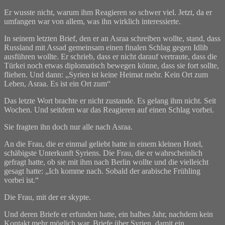
Er wusste nicht, warum ihm Reagieren so schwer viel. Jetzt, da er
umfangen war von allem, was ihn wirklich interessierte.
In seinem letzten Brief, den er an Asraa schreiben wollte, stand, dass
Russland mit Assad gemeinsam einen finalen Schlag gegen Idlib
ausführen wollte. Er schrieb, dass er nicht darauf vertraute, dass die
Türkei noch etwas diplomatisch bewegen könne, dass sie fort sollte,
fliehen. Und dann: „Syrien ist keine Heimat mehr. Kein Ort zum
Leben, Asraa. Es ist ein Ort zum“
Das letzte Wort brachte er nicht zustande. Es gelang ihm nicht. Seit
Wochen. Und seitdem war das Reagieren auf einen Schlag vorbei.
Sie fragten ihn doch nur alle nach Asraa.
An die Frau, die er einmal geliebt hatte in einem kleinen Hotel,
schäbigste Unterkunft Syriens. Die Frau, die er wahrscheinlich
gefragt hatte, ob sie mit ihm nach Berlin wollte und die vielleicht
gesagt hatte: „Ich komme nach. Sobald der arabische Frühling
vorbei ist.“
Die Frau, mit der er skypte.
Und deren Briefe er erfunden hatte, ein halbes Jahr, nachdem kein
Kontakt mehr möglich war. Briefe über Syrien, damit ein