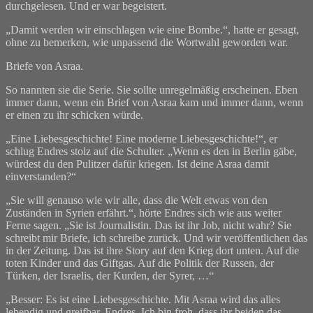
durchgelesen. Und er war begeistert.
„Damit werden wir einschlagen wie eine Bombe.“, hatte er gesagt,
ohne zu bemerken, wie unpassend die Wortwahl geworden war.
Briefe von Asraa.
So nannten sie die Serie. Sie sollte unregelmäßig erscheinen. Eben
immer dann, wenn ein Brief von Asraa kam und immer dann, wenn
er einen zu ihr schicken würde.
„Eine Liebesgeschichte! Eine moderne Liebesgeschichte!“, er
schlug Endres stolz auf die Schulter. „Wenn es den in Berlin gäbe,
würdest du den Pulitzer dafür kriegen. Ist deine Asraa damit
einverstanden?“
„Sie will genauso wie wir alle, dass die Welt etwas von den
Zuständen in Syrien erfährt.“, hörte Endres sich wie aus weiter
Ferne sagen. „Sie ist Journalistin. Das ist ihr Job, nicht wahr? Sie
schreibt mir Briefe, ich schreibe zurück. Und wir veröffentlichen das
in der Zeitung. Das ist ihre Story auf den Krieg dort unten. Auf die
toten Kinder und das Giftgas. Auf die Politik der Russen, der
Türken, der Israelis, der Kurden, der Syrer, …“
„Besser: Es ist eine Liebesgeschichte. Mit Asraa wird das alles
lebendig und greifbar, Endres. Ich bin froh, dass ihr beiden das