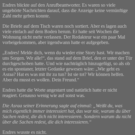
Endres blickte auf den Anrufbeantworter. Es waren so viele
ungehörte Nachrichten darauf, dass die Anzeige keine vernünftige
Zahl mehr geben konnte.
Die Briefe auf dem Tisch waren noch sortiert. Aber es lagen auch
viele einfach auf dem Boden herum. Er hatte seit Wochen die
Wohnung nicht mehr verlassen. Der Redakteur war ein paar Mal
vorbeigekommen, aber irgendwann hatte er aufgegeben.
„Endres! Melde dich, wenn du wieder eine Story hast. Wir machen
uns Sorgen. Wir alle!“, das stand auf dem Brief, den er unter der Tür
durchgeschoben hatte. Und wie nachträglich hinzugefügt, so als ob
es ein spontaner, letzter Gedanke gewesen wäre: „Wie geht es
Asraa? Hat es was mit ihr zu tun? Ist sie tot? Wir können helfen.
Aber du musst es wollen. Dein Freund.“
Endres hatte die Worte angestarrt und natürlich hatte er nicht
reagiert. Genauso wenig wie auf sonst was.
Die Asraa seiner Erinnerung sagte auf einmal: „Weißt du, was
mich eigentlich immer interessiert hat, das war nie, warum du über
Sachen redest, die dich nicht interessieren. Sondern warum du nicht
über die Sachen redest, die dich interessieren.“
Endres wusste es nicht.