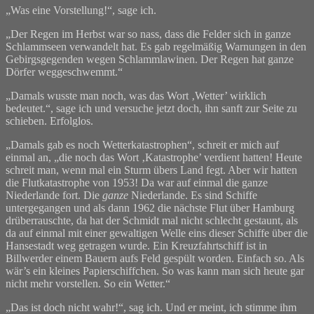
„Was eine Vorstellung!“, sage ich.
„Der Regen im Herbst war so nass, dass die Felder sich in ganze
Schlammseen verwandelt hat. Es gab regelmäßig Warnungen in den
Gebirgsgegenden wegen Schlammlawinen. Der Regen hat ganze
Dörfer weggeschwemmt.“
„Damals wusste man noch, was das Wort ‚Wetter’ wirklich
bedeutet.“, sage ich und versuche jetzt doch, ihn sanft zur Seite zu
schieben. Erfolglos.
„Damals gab es noch Wetterkatastrophen“, schreit er mich auf
einmal an, „die noch das Wort ‚Katastrophe’ verdient hatten! Heute
schreit man, wenn mal ein Sturm übers Land fegt. Aber wir hatten
die Flutkatastrophe von 1953! Da war auf einmal die ganze
Niederlande fort. Die
ganze
Niederlande. Es sind Schiffe
untergegangen und als dann 1962 die nächste Flut über Hamburg
drüberrauschte, da hat der Schmidt mal nicht schlecht gestaunt, als
da auf einmal mit einer gewaltigen Welle eins dieser Schiffe über die
Hansestadt weg getragen wurde. Ein Kreuzfahrtschiff ist in
Billwerder einem Bauern aufs Feld gespült worden. Einfach so. Als
wär’s ein kleines Papierschiffchen. So was kann man sich heute gar
nicht mehr vorstellen. So ein Wetter.“
„Das ist doch nicht wahr!“, sag ich. Und er meint, ich stimme ihm