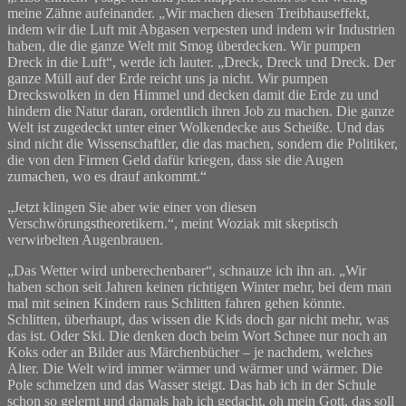
meine Zähne aufeinander. „Wir machen diesen Treibhauseffekt,
indem wir die Luft mit Abgasen verpesten und indem wir Industrien
haben, die die ganze Welt mit Smog überdecken. Wir pumpen
Dreck in die Luft“, werde ich lauter. „Dreck, Dreck und Dreck. Der
ganze Müll auf der Erde reicht uns ja nicht. Wir pumpen
Dreckswolken in den Himmel und decken damit die Erde zu und
hindern die Natur daran, ordentlich ihren Job zu machen. Die ganze
Welt ist zugedeckt unter einer Wolkendecke aus Scheiße. Und das
sind nicht die Wissenschaftler, die das machen, sondern die Politiker,
die von den Firmen Geld dafür kriegen, dass sie die Augen
zumachen, wo es drauf ankommt.“
„Jetzt klingen Sie aber wie einer von diesen
Verschwörungstheoretikern.“, meint Woziak mit skeptisch
verwirbelten Augenbrauen.
„Das Wetter wird unberechenbarer“, schnauze ich ihn an. „Wir
haben schon seit Jahren keinen richtigen Winter mehr, bei dem man
mal mit seinen Kindern raus Schlitten fahren gehen könnte.
Schlitten, überhaupt, das wissen die Kids doch gar nicht mehr, was
das ist. Oder Ski. Die denken doch beim Wort Schnee nur noch an
Koks oder an Bilder aus Märchenbücher – je nachdem, welches
Alter. Die Welt wird immer wärmer und wärmer und wärmer. Die
Pole schmelzen und das Wasser steigt. Das hab ich in der Schule
schon so gelernt und damals hab ich gedacht, oh mein Gott, das soll