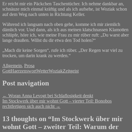
Er reicht mir ein Päckchen Taschentücher. Ich nehme dankbar an,
schnäuze mich einmal kräftig und als ich aufsehe, ist Woziak schon
auf dem Weg nach unten in Richtung Keller.
Während ich langsam nach oben gehe, komme ich mir ziemlich
dämlich vor. Und dann, als ich aus meinen klatschnassen Klamotten
schlüpfe, höre ich, wie meine Frau zu mir rüber ruft: „Du warst aber
lange draußen. Willst du dir etwa den Tod holen?“
„Mach dir keine Sorgen“, rufe ich rüber. „Der Regen war viel zu
trocken, um darin krank zu werden.“
Allgemein
,
Prosa
Gott
Haerzenswort
Wetter
Woziak
Zeitgeist
Post navigation
←
Woran Anna Levogt bei Schlaflosigkeit denkt
Im Stockwerk über mir wohnt Gott – vierter Teil: Bonobos
rechtfertigen sich auch nicht
→
13 thoughts on “
Im Stockwerk über mir
wohnt Gott – zweiter Teil: Warum der