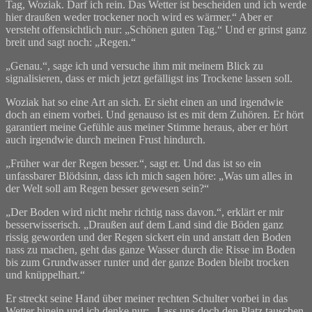
Tag, Woziak. Darf ich rein. Das Wetter ist bescheiden und ich werde
hier draußen weder trockener noch wird es wärmer.“ Aber er
versteht offensichtlich nur: „Schönen guten Tag.“ Und er grinst ganz
breit und sagt noch: „Regen.“
„Genau.“, sage ich und versuche ihm mit meinem Blick zu
signalisieren, dass er mich jetzt gefälligst ins Trockene lassen soll.
Woziak hat so eine Art an sich. Er sieht einen an und irgendwie
doch an einem vorbei. Und genauso ist es mit dem Zuhören. Er hört
garantiert meine Gefühle aus meiner Stimme heraus, aber er hört
auch irgendwie durch meinen Frust hindurch.
„Früher war der Regen besser.“, sagt er. Und das ist so ein
unfassbarer Blödsinn, dass ich mich sagen höre: „Was um alles in
der Welt soll am Regen besser gewesen sein?“
„Der Boden wird nicht mehr richtig nass davon.“, erklärt er mir
besserwisserisch. „Draußen auf dem Land sind die Böden ganz
rissig geworden und der Regen sickert ein und anstatt den Boden
nass zu machen, geht das ganze Wasser durch die Risse im Boden
bis zum Grundwasser runter und der ganze Boden bleibt trocken
und knüppelhart.“
Er streckt seine Hand über meiner rechten Schulter vorbei in das
Wetter hinein und ich denke nur: „Lass uns doch den Platz tauschen,