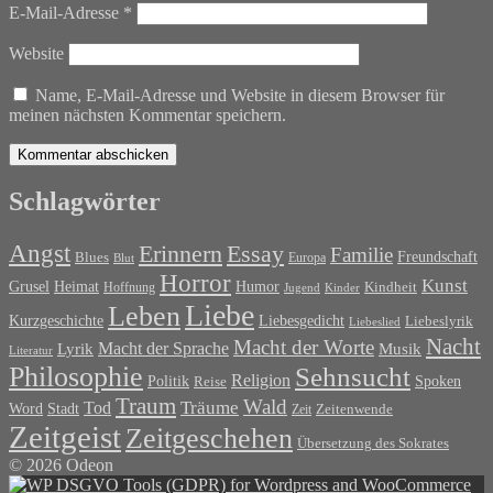
E-Mail-Adresse
*
Website
Name, E-Mail-Adresse und Website in diesem Browser für
meinen nächsten Kommentar speichern.
Schlagwörter
Angst
Erinnern
Essay
Familie
Blues
Freundschaft
Europa
Blut
Horror
Kunst
Grusel
Heimat
Humor
Kindheit
Hoffnung
Jugend
Kinder
Liebe
Leben
Liebesgedicht
Kurzgeschichte
Liebeslyrik
Liebeslied
Nacht
Macht der Worte
Macht der Sprache
Musik
Lyrik
Literatur
Philosophie
Sehnsucht
Religion
Politik
Spoken
Reise
Traum
Wald
Tod
Träume
Word
Stadt
Zeit
Zeitenwende
Zeitgeist
Zeitgeschehen
Übersetzung des Sokrates
© 2026 Odeon