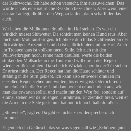
der Kehrwoche. Ich habe schon versucht, ihm auszuweichen. Das
würde ich als eine natürliche Reaktion bezeichnen. Aber wenn einer
es drauf anlegt, dir über den Weg zu laufen, dann schafft der das
auch.
Wir haben die Mülltonnen draußen im Hof stehen. Es war ein
wirklich mieses Shitwetter. Da schickt man keinen Hund raus. Aber
mich zum Müll rausbringen. Ich blicke durch das Sichtfenster an der
rückwärtigen Außentür. Und da ist natürlich niemand im Hof. Auch
im Treppenhaus ist vollkommene Stille. Ich zieh mir den
Pulloverkragen hoch, renne nach draußen, werfe die beiden
stinkenden Müllsäcke in die Tonne und will durch den Regen
wieder zurücksprinten. Da sehe ich Woziak schon in der Tür stehen.
Er grinst mich an. Der Regen hat ihm die Haare schütter und
strähnig in die Stirn geklebt. Ich kann also entweder draußen im
eiskalten Regen stehen und warten, bis er weg ist. Oder ich renn
ihm einfach in die Arme. Und dann weicht er auch nicht aus, wie
man das erwarten sollte, und macht mir den Weg frei, sondern auf
einmal stehen wir da im engen Türrahmen. Er ziemlich breit, weil er
die Arme in die Seite gestemmt hat und ich noch halb draußen.
„Shitwetter“, sagt er. Da gibt es nichts zu widersprechen. Ich
brumme.
Eigentlich ein Geräusch, das so was sagen soll wie „Schönen guten