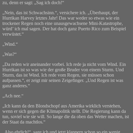
zu, denn er sagt: „Sag ich doch!“
„Nein, das ist Schwachsinn.“, versichere ich. „Überhaupt, der
Hurrikan Harvey letztes Jahr! Das war weder so etwas wie ein
trockener Regen noch eine unausgewachsene Mini-Katastrophe,
würd’ ich mal sagen. Der hat doch ganz Puerto Rico zum Beispiel
verwüstet.“
„Wind.“
„Was?“
„Da reden wir aneinander vorbei. Ich rede ja nicht vom Wind. Ein
Hurrikan ist so was wie der große Bruder von einem Sturm. Und
Sturm, das ist Wind. Ich rede vom Regen, sie müssen schon
aufpassen.“, er zeigt mir seinen Zeigefinger. „Und Regen ist was
ganz anderes.“
„Ach nee.“
„Ich kann da den Blondschopf aus Amerika wirklich verstehen,
wenn er sich gegen die Klimapolitik stellt. Die Regierung kann da
tun, soviel wie sie will. So lange die da oben das Wetter machen, ist
der Staat da machtlos.“
„Also ehrlich!“, sage ich und jetzt klappern schon so ein wenig