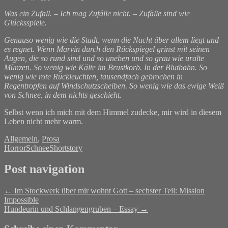
Was ein Zufall. – Ich mag Zufälle nicht. – Zufälle sind wie
Glücksspiele.
Genauso wenig wie die Stadt, wenn die Nacht über allem liegt und
es regnet. Wenn Marvin durch den Rückspiegel grinst mit seinen
Augen, die so rund sind und so uneben und so grau wie uralte
Münzen. So wenig wie Kälte im Brustkorb. In der Blutbahn. So
wenig wie rote Rückleuchten, tausendfach gebrochen in
Regentropfen auf Windschutzscheiben. So wenig wie das ewige Weiß
von Schnee, in dem nichts geschieht.
Selbst wenn ich mich mit dem Himmel zudecke, mir wird in diesem
Leben nicht mehr warm.
Allgemein
,
Prosa
Horror
Schnee
Shortstory
Post navigation
←
Im Stockwerk über mir wohnt Gott – sechster Teil: Mission
Impossible
Hundeurin und Schlangengruben – Essay
→