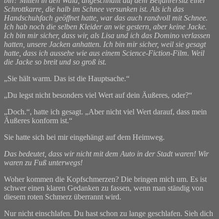
bin? Mitten in den Wald, angeschnallt auf dem Beifahrersitz einer
Schrottkarre, die halb im Schnee versunken ist. Als ich das
Handschuhfach geöffnet hatte, war das auch randvoll mit Schnee.
Ich hab noch die selben Kleider an wie gestern, aber keine Jacke.
Ich bin mir sicher, dass wir, als Lisa und ich das Domino verlassen
hatten, unsere Jacken anhatten. Ich bin mir sicher, weil sie gesagt
hatte, dass ich aussehe wie aus einem Science-Fiction-Film. Weil
die Jacke so breit und so groß ist.
„Sie hält warm. Das ist die Hauptsache.“
„Du legst nicht besonders viel Wert auf dein Äußeres, oder?“
„Doch.“, hatte ich gesagt. „Aber nicht viel Wert darauf, dass mein
Äußeres konform ist.“
Sie hatte sich bei mir eingehängt auf dem Heimweg.
Das bedeutet, dass wir nicht mit dem Auto in der Stadt waren! Wir
waren zu Fuß unterwegs!
Woher kommen die Kopfschmerzen? Die bringen mich um. Es ist
schwer einen klaren Gedanken zu fassen, wenn man ständig von
diesem roten Schmerz überrannt wird.
Nur nicht einschlafen. Du hast schon zu lange geschlafen. Sieh dich