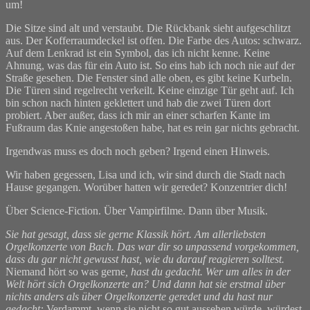
um!
Die Sitze sind alt und verstaubt. Die Rückbank sieht aufgeschlitzt
aus. Der Kofferraumdeckel ist offen. Die Farbe des Autos: schwarz.
Auf dem Lenkrad ist ein Symbol, das ich nicht kenne. Keine
Ahnung, was das für ein Auto ist. So eins hab ich noch nie auf der
Straße gesehen. Die Fenster sind alle oben, es gibt keine Kurbeln.
Die Türen sind regelrecht verkeilt. Keine einzige Tür geht auf. Ich
bin schon nach hinten geklettert und hab die zwei Türen dort
probiert. Aber außer, dass ich mir an einer scharfen Kante im
Fußraum das Knie angestoßen habe, hat es rein gar nichts gebracht.
Irgendwas muss es doch noch geben? Irgend einen Hinweis.
Wir haben gegessen, Lisa und ich, wir sind durch die Stadt nach
Hause gegangen. Worüber hatten wir geredet? Konzentrier dich!
Über Science-Fiction. Über Vampirfilme. Dann über Musik.
Sie hat gesagt, dass sie gerne Klassik hört. Am allerliebsten
Orgelkonzerte von Bach. Das war dir so unpassend vorgekommen,
dass du gar nicht gewusst hast, wie du darauf reagieren solltest.
Niemand hört so was gerne
, hast du gedacht. Wer um alles in der
Welt hört sich Orgelkonzerte an? Und dann hat sie erstmal über
nichts anders als über Orgelkonzerte geredet und du hast nur
gedacht:
Verdammt, wenn sie nicht so gut aussehen würde, würdest