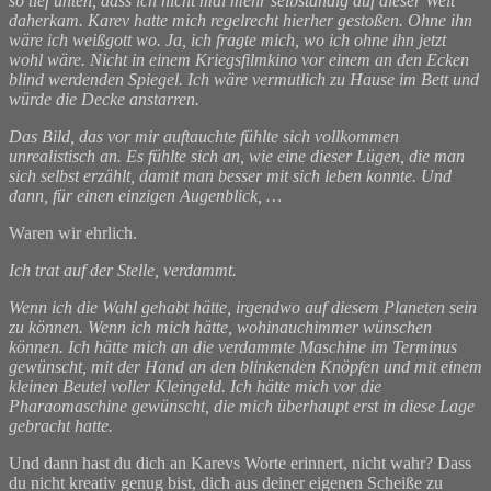
so tief unten, dass ich nicht mal mehr selbständig auf dieser Welt
daherkam. Karev hatte mich regelrecht hierher gestoßen. Ohne ihn
wäre ich weißgott wo. Ja, ich fragte mich, wo ich ohne ihn jetzt
wohl wäre. Nicht in einem Kriegsfilmkino vor einem an den Ecken
blind werdenden Spiegel. Ich wäre vermutlich zu Hause im Bett und
würde die Decke anstarren.
Das Bild, das vor mir auftauchte fühlte sich vollkommen
unrealistisch an. Es fühlte sich an, wie eine dieser Lügen, die man
sich selbst erzählt, damit man besser mit sich leben konnte. Und
dann, für einen einzigen Augenblick, …
Waren wir ehrlich.
Ich trat auf der Stelle, verdammt.
Wenn ich die Wahl gehabt hätte, irgendwo auf diesem Planeten sein
zu können. Wenn ich mich hätte, wohinauchimmer wünschen
können. Ich hätte mich an die verdammte Maschine im Terminus
gewünscht, mit der Hand an den blinkenden Knöpfen und mit einem
kleinen Beutel voller Kleingeld. Ich hätte mich vor die
Pharaomaschine gewünscht, die mich überhaupt erst in diese Lage
gebracht hatte.
Und dann hast du dich an Karevs Worte erinnert, nicht wahr? Dass
du nicht kreativ genug bist, dich aus deiner eigenen Scheiße zu