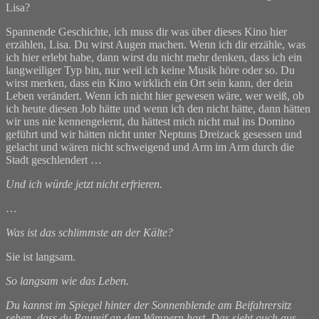
Lisa?
Spannende Geschichte, ich muss dir was über dieses Kino hier
erzählen, Lisa. Du wirst Augen machen. Wenn ich dir erzähle, was
ich hier erlebt habe, dann wirst du nicht mehr denken, dass ich ein
langweiliger Typ bin, nur weil ich keine Musik höre oder so. Du
wirst merken, dass ein Kino wirklich ein Ort sein kann, der dein
Leben verändert. Wenn ich nicht hier gewesen wäre, wer weiß, ob
ich heute diesen Job hätte und wenn ich den nicht hätte, dann hätten
wir uns nie kennengelernt, du hättest mich nicht mal ins Domino
geführt und wir hätten nicht unter Neptuns Dreizack gesessen und
gelacht und wären nicht schweigend und Arm im Arm durch die
Stadt geschlendert …
Und ich würde jetzt nicht erfrieren.
…
Was ist das schlimmste an der Kälte?
Sie ist langsam.
So langsam wie das Leben.
Du kannst im Spiegel hinter der Sonnenblende am Beifahrersitz
sehen, dass du Raureif an den Wimpern hast. Das sieht auch aus