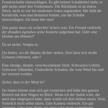
Fensterscheibe einzuschlagen. Es gibt keinen Schalthebel mehr, es
gibt nichts unter den Vordersitzen. Die Rückbank ist an einem
Stück, nicht so wie bei modernen Autos segmentiert. Mir fehlt die
Kreativität, was man benutzen könnte, um die Scheibe
einzuschlagen. Ich muss hier raus!
Das ganze muss ein schlechter Scherz sein. Ein Freund vielleicht,
der draußen irgendwo seine Kamera aufgebaut hat. Oder eine
Drohne am Himmel?
Da ist nichts. Vergiss es.
Da hinten, wo die Bäume dichter stehen. Dort lässt sich nichts
Genaues erkennen, oder?
Eine einzige, dunkle, verschwommene Sicht. Schwarzes Gehölz.
Schwarze Silhuetten. Undeutliche Schatten, die vom Wind hin und
her verzerrt werden.
Sicher, dass es der Wind ist?
Da hinten könnte man sich gut verstecken und hätte den ganzen
Bereich mit dem Wagen im Blick. Wenn ich der Sadist wäre, der
mich hier eingesperrt hätte, dann würde ich dort drüben sitzen. Nein.
Natürlich nicht selbst sitzen. Eine Kamera vielleicht. Ein gut
getarntes, schwarzes Stativ mit einer schwarzen wetterfesten