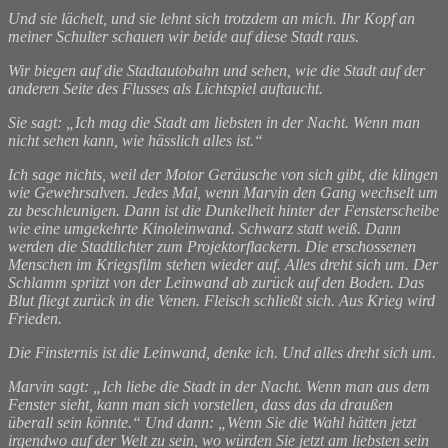
Und sie lächelt, und sie lehnt sich trotzdem an mich. Ihr Kopf an
meiner Schulter schauen wir beide auf diese Stadt raus.
Wir biegen auf die Stadtautobahn und sehen, wie die Stadt auf der
anderen Seite des Flusses als Lichtspiel auftaucht.
Sie sagt: „Ich mag die Stadt am liebsten in der Nacht. Wenn man
nicht sehen kann, wie hässlich alles ist.“
Ich sage nichts, weil der Motor Geräusche von sich gibt, die klingen
wie Gewehrsalven. Jedes Mal, wenn Marvin den Gang wechselt um
zu beschleunigen. Dann ist die Dunkelheit hinter der Fensterscheibe
wie eine umgekehrte Kinoleinwand. Schwarz statt weiß. Dann
werden die Stadtlichter zum Projektorflackern. Die erschossenen
Menschen im Kriegsfilm stehen wieder auf. Alles dreht sich um. Der
Schlamm spritzt von der Leinwand ab zurück auf den Boden. Das
Blut fliegt zurück in die Venen. Fleisch schließt sich. Aus Krieg wird
Frieden.
Die Finsternis ist die Leinwand, denke ich. Und alles dreht sich um.
Marvin sagt: „Ich liebe die Stadt in der Nacht. Wenn man aus dem
Fenster sieht, kann man sich vorstellen, dass das da draußen
überall sein könnte.“ Und dann: „Wenn Sie die Wahl hätten jetzt
irgendwo auf der Welt zu sein, wo würden Sie jetzt am liebsten sein