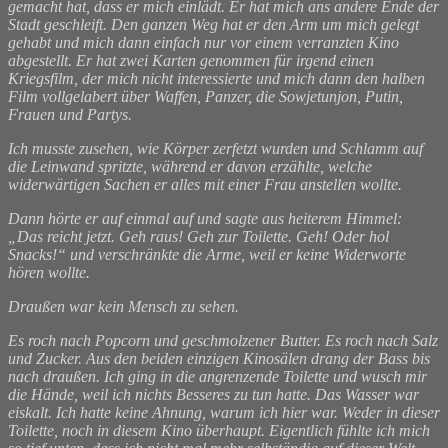
gemacht hat, dass er mich einlädt. Er hat mich ans andere Ende der
Stadt geschleift. Den ganzen Weg hat er den Arm um mich gelegt
gehabt und mich dann einfach nur vor einem verranzten Kino
abgestellt. Er hat zwei Karten genommen für irgend einen
Kriegsfilm, der mich nicht interessierte und mich dann den halben
Film vollgelabert über Waffen, Panzer, die Sowjetunjon, Putin,
Frauen und Partys.
Ich musste zusehen, wie Körper zerfetzt wurden und Schlamm auf
die Leinwand spritzte, während er davon erzählte, welche
widerwärtigen Sachen er alles mit einer Frau anstellen wollte.
Dann hörte er auf einmal auf und sagte aus heiterem Himmel:
„Das reicht jetzt. Geh raus! Geh zur Toilette. Geh! Oder hol
Snacks!“ und verschränkte die Arme, weil er keine Widerworte
hören wollte.
Draußen war kein Mensch zu sehen.
Es roch nach Popcorn und geschmolzener Butter. Es roch nach Salz
und Zucker. Aus den beiden einzigen Kinosälen drang der Bass bis
nach draußen. Ich ging in die angrenzende Toilette und wusch mir
die Hände, weil ich nichts Besseres zu tun hatte. Das Wasser war
eiskalt. Ich hatte keine Ahnung, warum ich hier war. Weder in dieser
Toilette, noch in diesem Kino überhaupt. Eigentlich fühlte ich mich