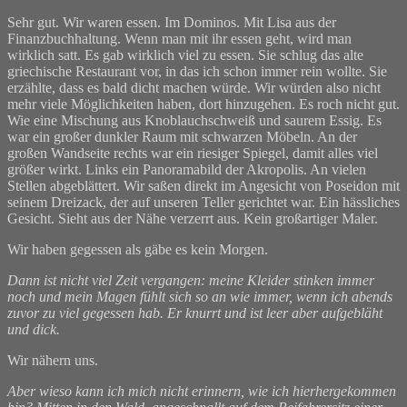
Sehr gut. Wir waren essen. Im Dominos. Mit Lisa aus der
Finanzbuchhaltung. Wenn man mit ihr essen geht, wird man
wirklich satt. Es gab wirklich viel zu essen. Sie schlug das alte
griechische Restaurant vor, in das ich schon immer rein wollte. Sie
erzählte, dass es bald dicht machen würde. Wir würden also nicht
mehr viele Möglichkeiten haben, dort hinzugehen. Es roch nicht gut.
Wie eine Mischung aus Knoblauchschweiß und saurem Essig. Es
war ein großer dunkler Raum mit schwarzen Möbeln. An der
großen Wandseite rechts war ein riesiger Spiegel, damit alles viel
größer wirkt. Links ein Panoramabild der Akropolis. An vielen
Stellen abgeblättert. Wir saßen direkt im Angesicht von Poseidon mit
seinem Dreizack, der auf unseren Teller gerichtet war. Ein hässliches
Gesicht. Sieht aus der Nähe verzerrt aus. Kein großartiger Maler.
Wir haben gegessen als gäbe es kein Morgen.
Dann ist nicht viel Zeit vergangen: meine Kleider stinken immer
noch und mein Magen fühlt sich so an wie immer, wenn ich abends
zuvor zu viel gegessen hab. Er knurrt und ist leer aber aufgebläht
und dick.
Wir nähern uns.
Aber wieso kann ich mich nicht erinnern, wie ich hierhergekommen