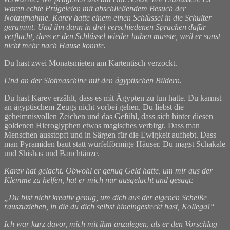
waren echte Prügeleien mit abschließendem Besuch der
Notaufnahme. Karev hatte einem einen Schlüssel in die Schulter
gerammt. Und ihn dann in drei verschiedenen Sprachen dafür
verflucht, dass er den Schlüssel wieder haben musste, weil er sonst
nicht mehr nach Hause konnte.
Du hast zwei Monatsmieten am Kartentisch verzockt.
Und an der Slotmaschine mit den ägyptischen Bildern.
Du hast Karev erzählt, dass es mit Ägypten zu tun hatte. Du kannst
an ägyptischem Zeugs nicht vorbei gehen. Du liebst die
geheimnisvollen Zeichen und das Gefühl, dass sich hinter diesen
goldenen Hieroglyphen etwas magisches verbirgt. Dass man
Menschen ausstopft und in Särgen für die Ewigkeit aufhebt. Dass
man Pyramiden baut statt würfelförmige Häuser. Du magst Schakale
und Shishas und Bauchtänze.
Karev hat gelacht. Obwohl er genug Geld hatte, um mir aus der
Klemme zu helfen, hat er mich nur ausgelacht und gesagt:
„Du bist nicht kreativ genug, um dich aus der eigenen Scheiße
rauszuziehen, in die du dich selbst hineingesteckt hast, Kollega!“
Ich war kurz davor, mich mit ihm anzulegen, als er den Vorschlag