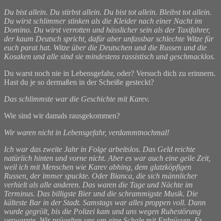
Du bist allein. Du stirbst allein. Du bist tot allein. Bleibst tot allein.
Du wirst schlimmer stinken als die Kleider nach einer Nacht im
Domino. Du wirst verrotten und hässlicher sein als der Taxifahrer,
der kaum Deutsch spricht, dafür aber unfassbar schlechte Witze für
euch parat hat. Witze über die Deutschen und die Russen und die
Kosaken und alle sind sie mindestens rassistisch und geschmacklos.
Du warst noch nie in Lebensgefahr, oder? Versuch dich zu erinnern.
Hast du je so dermaßen in der Scheiße gesteckt?
Das schlimmste war die Geschichte mit Karev.
Wie sind wir damals rausgekommen?
Wir waren nicht in Lebensgefahr, verdammtnochmal!
Ich war das zweite Jahr in Folge arbeitslos. Das Geld reichte
natürlich hinten und vorne nicht. Aber es war auch eine geile Zeit,
weil ich mit Menschen wie Karev abhing, dem glatzköpfigen
Russen, der immer spuckte. Oder Bianca, die sich männlicher
verhielt als alle anderen. Das waren die Tage und Nächte im
Terminus. Das billigste Bier und die schrammigste Musik. Die
kälteste Bar in der Stadt. Samstags war alles proppen voll. Dann
wurde gegrölt, bis die Polizei kam und uns wegen Ruhestörung
verwarnte. Wir prügelten uns um eine Schale mit Erdnüssen. Es