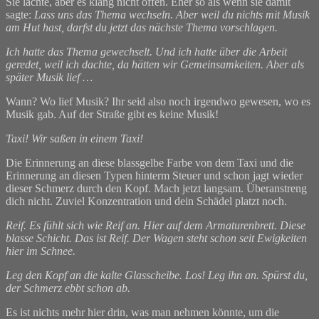
Sie lachte, aber es klang nicht offen. Eher so als wenn sie damit
sagte:
Lass uns das Thema wechseln. Aber weil du nichts mit Musik
am Hut hast, darfst du jetzt das nächste Thema vorschlagen.
Ich hatte das Thema gewechselt. Und ich hatte über die Arbeit
geredet, weil ich dachte, da hätten wir Gemeinsamkeiten. Aber als
später Musik lief …
Wann? Wo lief Musik? Ihr seid also noch irgendwo gewesen, wo es
Musik gab. Auf der Straße gibt es keine Musik!
Taxi! Wir saßen in einem Taxi!
Die Erinnerung an diese blassgelbe Farbe von dem Taxi und die
Erinnerung an diesen Typen hinterm Steuer und schon jagt wieder
dieser Schmerz durch den Kopf. Mach jetzt langsam. Überanstreng
dich nicht. Zuviel Konzentration und dein Schädel platzt noch.
Reif. Es fühlt sich wie Reif an. Hier auf dem Armaturenbrett. Diese
blasse Schicht. Das ist Reif. Der Wagen steht schon seit Ewigkeiten
hier im Schnee.
Leg den Kopf an die kalte Glasscheibe. Los! Leg ihn an. Spürst du,
der Schmerz ebbt schon ab.
Es ist nichts mehr hier drin, was man nehmen könnte, um die