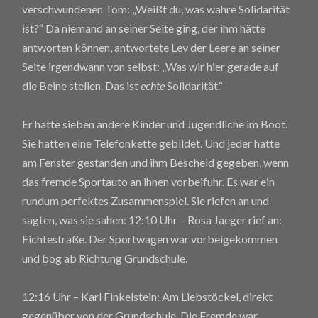
verschwundenen Tom: „Weißt du, was wahre Solidarität
ist?“ Da niemand an seiner Seite ging, der ihm hätte
antworten können, antwortete Lev der Leere an seiner
Seite irgendwann von selbst: „Was wir hier gerade auf
die Beine stellen. Das ist
echte
Solidarität.“
Er hatte sieben andere Kinder und Jugendliche im Boot.
Sie hatten eine Telefonkette gebildet. Und jeder hatte
am Fenster gestanden und ihm Bescheid gegeben, wenn
das fremde Sportauto an ihnen vorbeifuhr. Es war ein
rundum perfektes Zusammenspiel. Sie riefen an und
sagten, was sie sahen: 12:10 Uhr – Rosa Jaeger rief an:
Fichtestraße. Der Sportwagen war vorbeigekommen
und bog ab Richtung Grundschule.
12:16 Uhr – Karl Finkelstein: Am Liebstöckel, direkt
gegenüber von der Grundschule. Die Fremde war