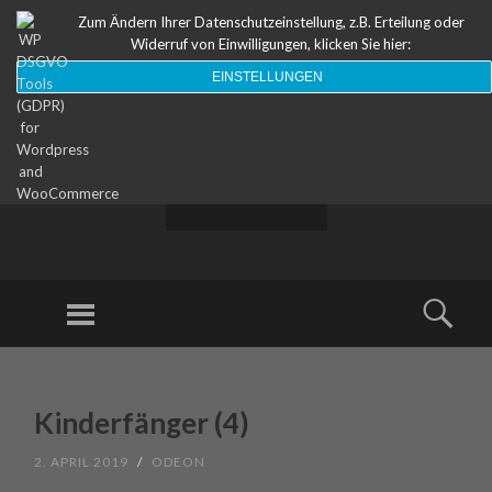
Zum Ändern Ihrer Datenschutzeinstellung, z.B. Erteilung oder
Widerruf von Einwilligungen, klicken Sie hier:
EINSTELLUNGEN
ODEON
Theater
Menu
Sear
SKIP TO CONTENT
Kinderfänger (4)
2. APRIL 2019
/
ODEON