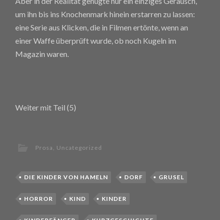
Aber in der Realität genügte nur ein einziges Geräusch,
um ihn bis ins Knochenmark hinein erstarren zu lassen:
eine Serie aus Klicken, die in Filmen ertönte, wenn an
einer Waffe überprüft wurde, ob noch Kugeln im
Magazin waren.
Weiter mit Teil (5)
Prosa
,
Uncategorized
DIE KINDER VON HAMELN
DORF
GRUSEL
HORROR
KIND
KINDER