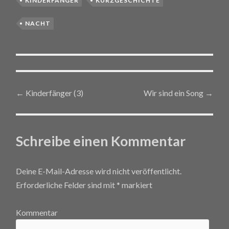
KINDERFÄNGER
KURZGESCHICHTE
NACHT
←
Kinderfänger (3)
Wir sind ein Song
→
Post navigation
Schreibe einen Kommentar
Deine E-Mail-Adresse wird nicht veröffentlicht.
Erforderliche Felder sind mit
*
markiert
Kommentar