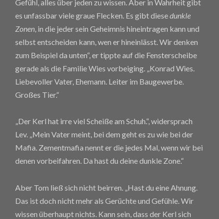
Gefühl, alles über jeden zu wissen. Aber in Wahrheit gibt
es unfassbar viele graue Flecken. Es gibt diese
dunkle
Zonen
, in die jeder sein Geheimnis hineintragen kann und
selbst entscheiden kann, wen er hineinlässt. Wir denken
zum Beispiel da unten“, er tippte auf die Fensterscheibe
gerade als die Familie Wies vorbeiging. „Konrad Wies.
Liebevoller Vater, Ehemann. Leiter im Baugewerbe.
Großes Tier.“
„Der Kerl hat irre viel Scheiße am Schuh.“, widersprach
Lev. „Mein Vater meint, bei dem geht es zu wie bei der
Mafia. Zementmafia nennt er die jedes Mal, wenn wir bei
denen vorbeifahren. Da hast du deine dunkle Zone.“
Aber Tom ließ sich nicht beirren. „Hast du eine Ahnung.
Das ist doch nicht mehr als Gerüchte und Gefühle. Wir
wissen überhaupt nichts. Kann sein, dass der Kerl sich