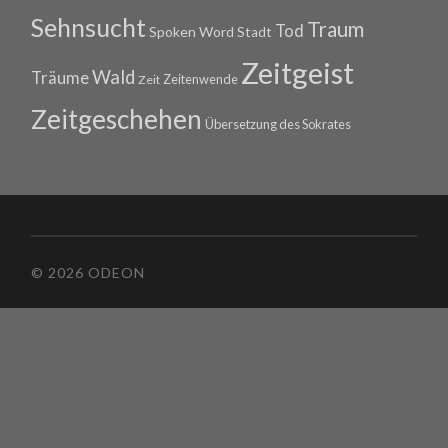
Sehnsucht
Traum
Tod
Spoken Word
Stadt
Zeitgeist
Wald
Träume
Zeitenwende
Zeit
Zeitgeschehen
Übersetzung des Sokrates
© 2026 ODEON