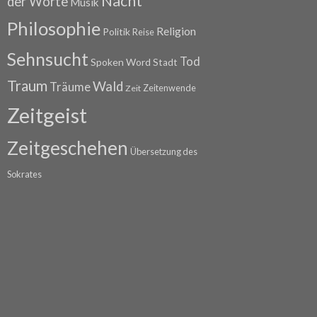
Nacht
der Worte
Musik
Philosophie
Religion
Politik
Reise
Sehnsucht
Tod
Spoken Word
Stadt
Traum
Wald
Träume
Zeitenwende
Zeit
Zeitgeist
Zeitgeschehen
Übersetzung des
Sokrates