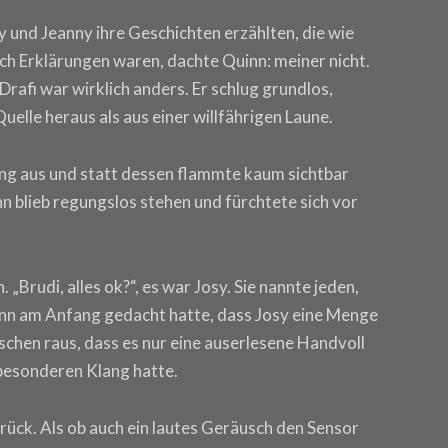
 und Jeanny ihre Geschichten erzählten, die wie
ch Erklärungen waren, dachte Quinn: meiner nicht.
 Drafi war wirklich anders. Er schlug grundlos,
elle heraus als aus einer willfährigen Laune.
ging aus und statt dessen flammte kaum sichtbar
nn blieb regungslos stehen und fürchtete sich vor
 „Brudi, alles ok?“, es war Josy. Sie nannte jeden,
uinn am Anfang gedacht hatte, dass Josy eine Menge
schen raus, dass es nur eine auserlesene Handvoll
 besonderen Klang hatte.
rück. Als ob auch ein lautes Geräusch den Sensor