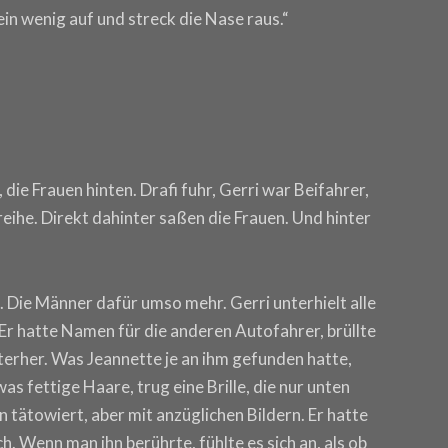
ein wenig auf und streck die Nase raus.“
die Frauen hinten. Drafi fuhr, Gerri war Beifahrer,
reihe. Direkt dahinter saßen die Frauen. Und hinter
 Die Männer dafür umso mehr. Gerri unterhielt alle
Er hatte Namen für die anderen Autofahrer, brüllte
erher. Was Jeannette je an ihm gefunden hatte,
as fettige Haare, trug eine Brille, die nur unten
tätowiert, aber mit anzüglichen Bildern. Er hatte
. Wenn man ihn berührte, fühlte es sich an, als ob