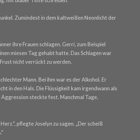
g: mit blauer Tinte schreiben.
unkel. Zumindest in dem kaltweißen Neonlicht der
ner ihre Frauen schlagen. Gerri, zum Beispiel
einen miesen Tag gehabt hatte. Das Schlagen war
 Frust nicht verrückt zu werden.
chlechter Mann. Bei ihm war es der Alkohol. Er
cht in den Hals. Die Flüssigkeit kam irgendwann als
e Aggression steckte fest. Manchmal Tage,
 Herz.“, pflegte Joselyn zu sagen. „Der scheiß
.“