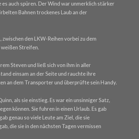
ie es auch spüren. Der Wind war unmerklich stärker
wirbelten Bahnen trockenes Laub an der
z, zwischen den LKW-Reihen vorbei zu dem
 weißen Streifen.
rem Steven und ließ sich von ihm in aller
tand einsam an der Seite und rauchte ihre
cken an dem Transporter und überprüfte sein Handy.
Quinn, als sie einstieg. Es war ein unsinniger Satz,
liegen können. Sie fuhren in einen Urlaub. Es gab
gab genau so viele Leute am Ziel, die sie
ab, die sie in den nächsten Tagen vermissen