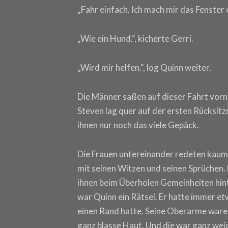
„Fahr einfach. Ich mach mir das Fenster 
„Wie ein Hund.“, kicherte Gerri.
„Wird mir helfen.“, log Quinn weiter.
Die Männer saßen auf dieser Fahrt vorn, 
Steven lag quer auf der ersten Rücksitz
ihnen nur noch das viele Gepäck.
Die Frauen untereinander redeten kaum.
mit seinen Witzen und seinen Sprüchen. 
ihnen beim Überholen Gemeinheiten hint
war Quinn ein Rätsel. Er hatte immer etw
einen Rand hatte. Seine Oberarme waren 
ganz blasse Haut. Und die war ganz weich