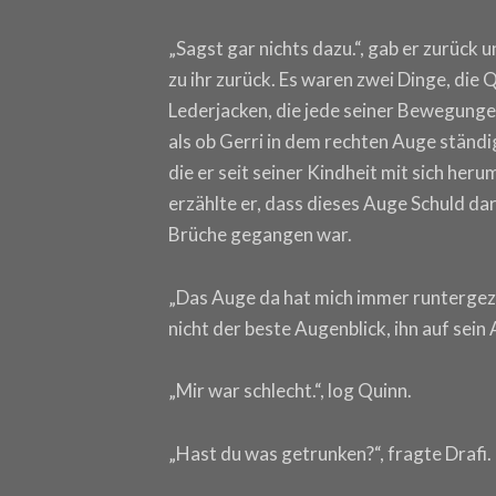
„Sagst gar nichts dazu.“, gab er zurück 
zu ihr zurück. Es waren zwei Dinge, die 
Lederjacken, die jede seiner Bewegunge
als ob Gerri in dem rechten Auge ständi
die er seit seiner Kindheit mit sich he
erzählte er, dass dieses Auge Schuld da
Brüche gegangen war.
„Das Auge da hat mich immer runtergezog
nicht der beste Augenblick, ihn auf sei
„Mir war schlecht.“, log Quinn.
„Hast du was getrunken?“, fragte Drafi.