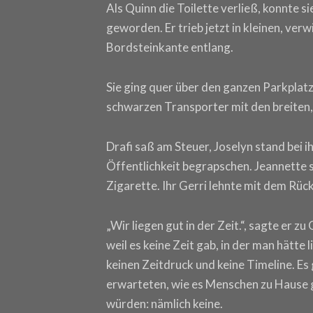
Als Quinn die Toilette verließ, konnte s
geworden. Er trieb jetzt in kleinen, ver
Bordsteinkante entlang.
Sie ging quer über den ganzen Parkplat
schwarzen Transporter mit den breiten,
Drafi saß am Steuer, Joselyn stand bei ih
Öffentlichkeit begrapschen. Jeannette s
Zigarette. Ihr Gerri lehnte mit dem Rü
„Wir liegen gut in der Zeit.“, sagte er zu 
weil es keine Zeit gab, in der man hätte 
keinen Zeitdruck und keine Timeline. Es 
erwarteten, wie es Menschen zu Hause g
würden: nämlich keine.