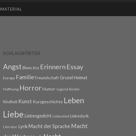
SMATERIAL
SCHLAGWÖRTER
Angst
Erinnern
Essay
Blues
Blut
Familie
Grusel
Heimat
Freundschaft
Europa
Horror
Humor
Hoffnung
Jugend
Kinder
Leben
Kunst
Kurzgeschichte
Kindheit
Liebe
Liebesgedicht
Liebeslyrik
Liebeslied
Macht
Macht der Sprache
Lyrik
Literatur