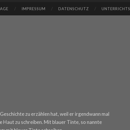
TAGE
IMPRESSUM
DATENSCHUTZ
UNTERRICHT
 Geschichte zu erzählen hat, weil er irgendwann mal
ie Haut zu schreiben. Mit blauer Tinte, so nannte