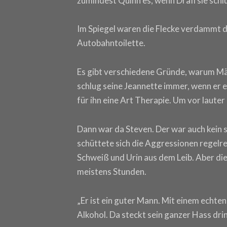
zumindest Quinn es, wenn Drafi sie schlu
Im Spiegel waren die Flecke verdammt d
Autobahntoilette.
Es gibt verschiedene Gründe, warum Män
schlug seine Jeannette immer, wenn er 
für ihn eine Art Therapie. Um vor lauter
Dann war da Steven. Der war auch kein s
schüttete sich die Aggressionen regelre
Schweiß und Urin aus dem Leib. Aber di
meistens Stunden.
„Er ist ein guter Mann. Mit einem echten
Alkohol. Da steckt sein ganzer Hass drin