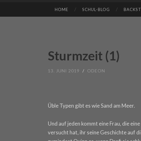
HOME
SCHUL-BLOG
BACKS
SKIP TO CONTENT
Sturmzeit (1)
13. JUNI 2019
/
ODEON
Üble Typen gibt es wie Sand am Meer.
Und auf jeden kommt eine Frau, die eine
versucht hat, ihr seine Geschichte auf d