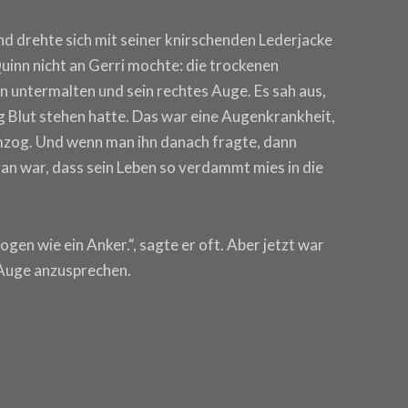
und drehte sich mit seiner knirschenden Lederjacke
Quinn nicht an Gerri mochte: die trockenen
n untermalten und sein rechtes Auge. Es sah aus,
g Blut stehen hatte. Das war eine Augenkrankheit,
rumzog. Und wenn man ihn danach fragte, dann
ran war, dass sein Leben so verdammt mies in die
en wie ein Anker.“, sagte er oft. Aber jetzt war
n Auge anzusprechen.